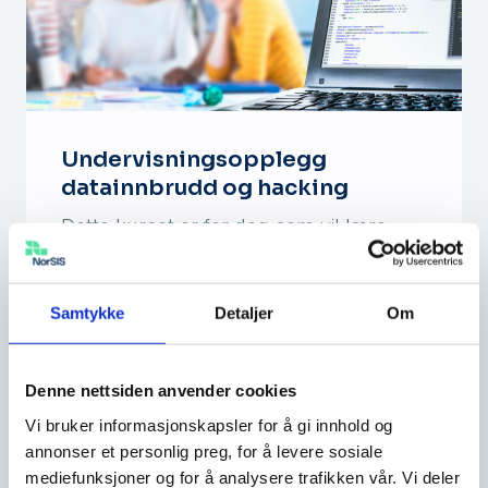
Undervisningsopplegg
datainnbrudd og hacking
Dette kurset er for deg som vil lære
elevene dine mer om hva hacking og
datainnbrudd er. Fag/ kompet…
Samtykke
Detaljer
Om
Denne nettsiden anvender cookies
Vi bruker informasjonskapsler for å gi innhold og
annonser et personlig preg, for å levere sosiale
mediefunksjoner og for å analysere trafikken vår. Vi deler