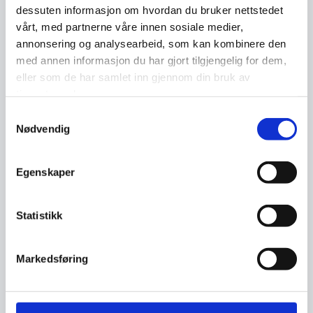
dessuten informasjon om hvordan du bruker nettstedet
vårt, med partnerne våre innen sosiale medier,
annonsering og analysearbeid, som kan kombinere den
med annen informasjon du har gjort tilgjengelig for dem,
eller som de har samlet inn gjennom din bruk av
tjenestene deres.
Om undervisning av digital
Samtykkevalg
dømmekraft og digital
Nødvendig
sikkerhetskultur
En av skolens oppgaver er å ruste
Egenskaper
barna til å mestre livet sitt og forberede
dem på fremtiden (opplæ…
Statistikk
Markedsføring