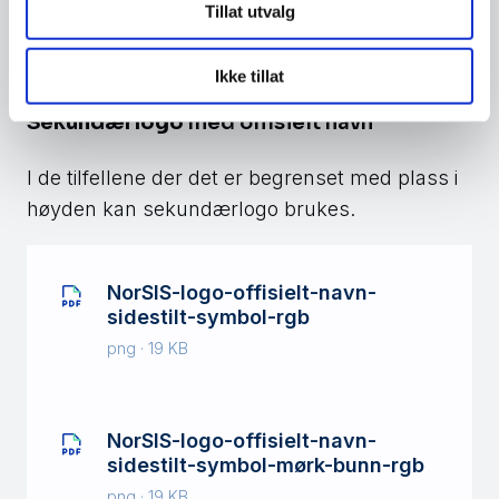
bunn-rgb
Tillat utvalg
png · 21 KB
Ikke tillat
Sekundærlogo
med offisielt navn
I de tilfellene der det er begrenset med plass i
høyden kan sekundærlogo brukes.
NorSIS-logo-offisielt-navn-
sidestilt-symbol-rgb
png · 19 KB
NorSIS-logo-offisielt-navn-
sidestilt-symbol-mørk-bunn-rgb
png · 19 KB