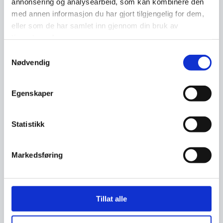
annonsering og analysearbeid, som kan kombinere den
med annen informasjon du har gjort tilgjengelig for dem,
eller som de har samlet inn gjennom din bruk av
tjenestene deres.
Samtykkevalg
Nødvendig
Primærlogo
med offisielt navn
Egenskaper
Denne versjonen skal benyttes i alle
sammenhenger der det er nok rom for logoen
til å stå godt plassert på flaten.
Statistikk
Markedsføring
NorSIS-logo-offisielt-navn-rgb
png · 21 KB
Tillat alle
NorSIS-logo-offisielt-navn-mørk-