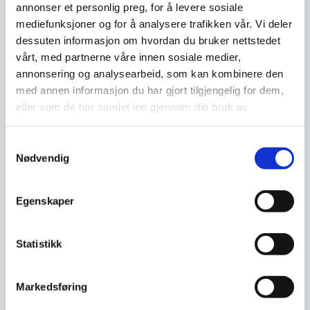
om andre, ikke del eller lik andres stygge
annonser et personlig preg, for å levere sosiale
kommentarer. Tenk at du ikke skal skrive
mediefunksjoner og for å analysere trafikken vår. Vi deler
noe om noen, som du ikke kan si til dem
dessuten informasjon om hvordan du bruker nettstedet
vårt, med partnerne våre innen sosiale medier,
ansikt til ansikt.
annonsering og analysearbeid, som kan kombinere den
med annen informasjon du har gjort tilgjengelig for dem,
eller som de har samlet inn gjennom din bruk av
tjenestene deres.
Samtykkevalg
Nødvendig
Egenskaper
Statistikk
Markedsføring