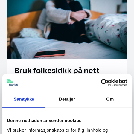
Bruk folkeskikk på nett
Det er lett å skrive eller si noe på nett
som kan såre andre. Selv om de vi
Samtykke
Detaljer
Om
skriver om kanskje ikke ser eller hører
det som blir sagt, skal vi der, som alle
andre steder ellers, være greie med
Denne nettsiden anvender cookies
hverandre. Ikke skriv eller si noe stygt
Vi bruker informasjonskapsler for å gi innhold og