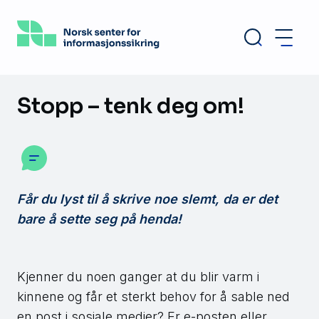
Hopp
til
hovedinnhold
Stopp – tenk deg om!
Får du lyst til å skrive noe slemt, da er det
bare å sette seg på henda!
Kjenner du noen ganger at du blir varm i
kinnene og får et sterkt behov for å sable ned
en post i sosiale medier? Er e-posten eller