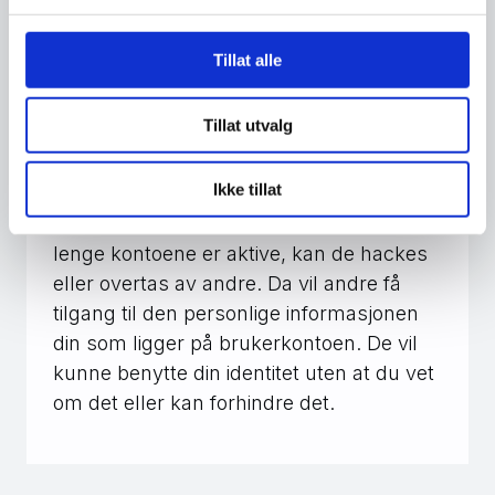
Tillat alle
Ha oversikt over
brukerprofilene dine
Tillat utvalg
Har du laget brukerkontoer for apper
Ikke tillat
eller tjenester du ikke lenger bruker, er
det lurt å slette disse brukerkontoene. Så
lenge kontoene er aktive, kan de hackes
eller overtas av andre. Da vil andre få
tilgang til den personlige informasjonen
din som ligger på brukerkontoen. De vil
kunne benytte din identitet uten at du vet
om det eller kan forhindre det.