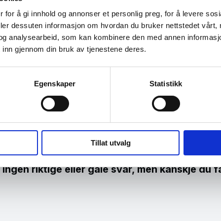
 for å gi innhold og annonser et personlig preg, for å levere sos
deler dessuten informasjon om hvordan du bruker nettstedet vårt,
ler du barnas nettbruk?
og analysearbeid, som kan kombinere den med annen informasjon d
 inn gjennom din bruk av tjenestene deres.
, kan det være interessant å sjekke hva slags forh
akkurat nå.
Egenskaper
Statistikk
og familiedirektoratet (Bufdir) har har en egen ne
Der finner du en enkel test som gir deg innsikt i
 på nett og bidra til større trygghet for dere begge
Tillat utvalg
u barnas nettbruk?
ingen riktige eller gale svar, men kanskje du får