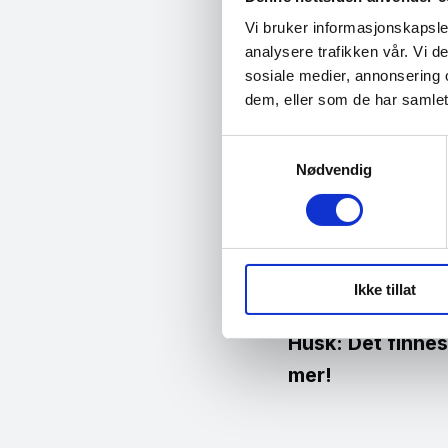
Vi bruker informasjonskapsler
analysere trafikken vår. Vi 
Hvordan tak
sosiale medier, annonsering 
dem, eller som de har samlet
Før du går videre
Samtykkevalg
barnas nettbruk 
Nødvendig
Barne-, ungdoms- 
foreldrehverdag. 
støtte barnet ditt
Ikke tillat
Hvordan takler d
Husk: Det finnes 
mer!