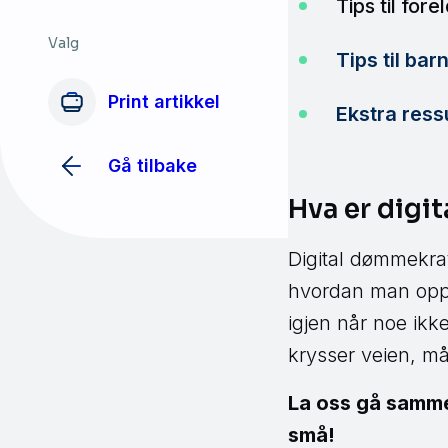
Tips til fore
Valg
Tips til ba
Print artikkel
Ekstra ress
Gå tilbake
Hva er digi
Digital dømmekraf
hvordan man oppf
igjen når noe ikk
krysser veien, må
La oss gå samme
små!