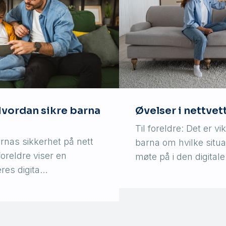
Hvordan sikre barna
Øvelser i nettvet
Til foreldre: Det er v
arnas sikkerhet på nett
barna om hvilke situ
 foreldre viser en
møte på i den digital
eres digita…