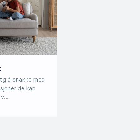
t
iktig å snakke med
asjoner de kan
e v…