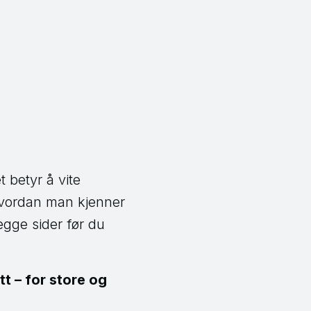
 betyr å vite
hvordan man kjenner
egge sider før du
t – for store og