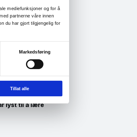
iale mediefunksjoner og for å
 med partnerne våre innen
u har gjort tilgjengelig for
old du har til
Markedsføring
ttside dedikert til
 hvordan du kan
. Ta testen her –
Tillat alle
 lyst til å lære