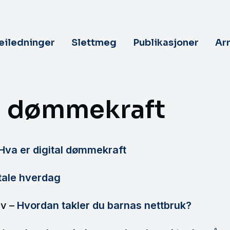
veiledninger
Slettmeg
Publikasjoner
Ar
al dømmekraft
 Hva er digital dømmekraft
tale hverdag
lv –
Hvordan takler du barnas nettbruk?