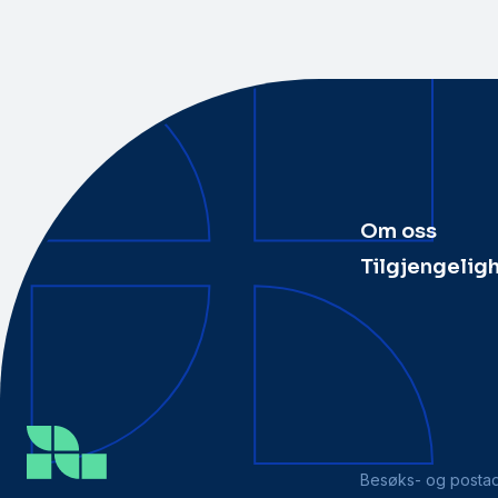
Om oss
Tilgjengelig
Besøks- og posta