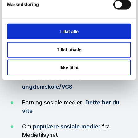
Gå gjennom eller skriv
Markedsføring
ut
Nettvettråd
, og heng dem opp i
klasserommet.
Tillat alle
Ressurser:
Tillat utvalg
Om
sosiale medier for mellomtrinnet
Ikke tillat
Om
sosiale medier for
ungdomskole/VGS
Barn og sosiale medier:
Dette bør du
vite
Om
populære sosiale medier
fra
Medietilsynet