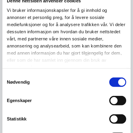
elevene snakke sammen om hva som er
Denne nettsiden anvender cookies
bra og mindre bra med sosiale
Vi bruker informasjonskapsler for å gi innhold og
medier, og de
annonser et personlig preg, for å levere sosiale
mediefunksjoner og for å analysere trafikken vår. Vi deler
ulike appene og tjenestene de bruker.
dessuten informasjon om hvordan du bruker nettstedet
vårt, med partnerne våre innen sosiale medier,
Lærer går rundt og fasiliteter
annonsering og analysearbeid, som kan kombinere den
samtalene.
med annen informasjon du har gjort tilgjengelig for dem,
eller som de har samlet inn gjennom din bruk av
Del ut post it-lapper til elevene, og be
tjenestene deres.
elevene skrive tre lapper med positive
Samtykkevalg
ting om sosiale medier, og tre lapper
Nødvendig
med negative ting om sosiale medier.
Egenskaper
Samle inn alle lappene og heng dem på
veggen. Gå gjennom lappene i plenum og
reflekter rundt de ulike innspillene.
Statistikk