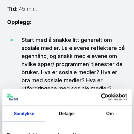
Tid:
45 min.
Opplegg:
Start med å snakke litt generelt om
sosiale medier. La elevene reflektere på
egenhånd, og snakk med elevene om
hvilke apper/ programmer/ tjenester de
bruker. Hva er sosiale medier? Hva er
bra med sosiale medier? Hva er
utfordringene med sosiale medier?
Se filmen «
Leirbål
» fra
dubestemmer.no.
Samtykke
Detaljer
Om
Del elevene inn i mindre grupper og la