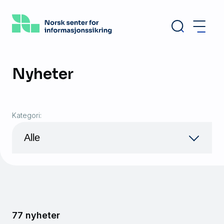
Hopp
til
hovedinnhold
Nyheter
Kategori:
77 nyheter