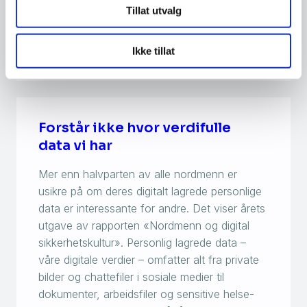
sikkerhetskultur 2025». Av de som har blitt
Tillat utvalg
svindlet, har […]
Ikke tillat
Nyhet
Forstår ikke hvor verdifulle
data vi har
Mer enn halvparten av alle nordmenn er
usikre på om deres digitalt lagrede personlige
data er interessante for andre. Det viser årets
utgave av rapporten «Nordmenn og digital
sikkerhetskultur». Personlig lagrede data –
våre digitale verdier – omfatter alt fra private
bilder og chattefiler i sosiale medier til
dokumenter, arbeidsfiler og sensitive helse-