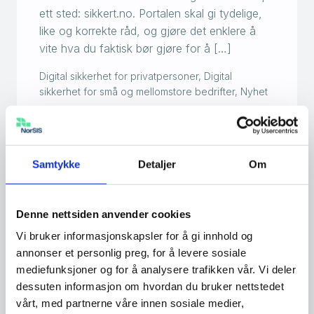
ett sted: sikkert.no. Portalen skal gi tydelige,
like og korrekte råd, og gjøre det enklere å
vite hva du faktisk bør gjøre for å […]
Digital sikkerhet for privatpersoner, Digital
sikkerhet for små og mellomstore bedrifter, Nyhet
Samtykke
Detaljer
Om
Dette frykter nordmenn
mest på nett nå
Denne nettsiden anvender cookies
Mens frykten for virus fremdeles er størst, er
også bekymringen for ID-tyveri og
Vi bruker informasjonskapsler for å gi innhold og
bankkortmisbruk stor. Hele 8 av 10 nordmenn
annonser et personlig preg, for å levere sosiale
tror også kunstig intelligens vil gjøre det enda
mediefunksjoner og for å analysere trafikken vår. Vi deler
dessuten informasjon om hvordan du bruker nettstedet
enklere å bli svindlet på nett. Det viser NorSIS
vårt, med partnerne våre innen sosiale medier,
i NSM-rapporten «Nordmenn og Digital