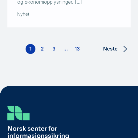
og økonomiopplysninger. […]
Nyhet
1
2
3
…
13
Neste