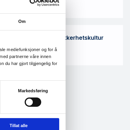
pdf · 24 MB
Om
Ungdom og digital sikkerhetskultur
pdf · 4 MB
iale mediefunksjoner og for å
 med partnerne våre innen
u har gjort tilgjengelig for
Markedsføring
Tillat alle