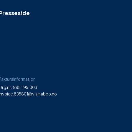
Presseside
Fakturainformasjon
Org.nr: 995 195 003
invoice.835801@vismabpo.no