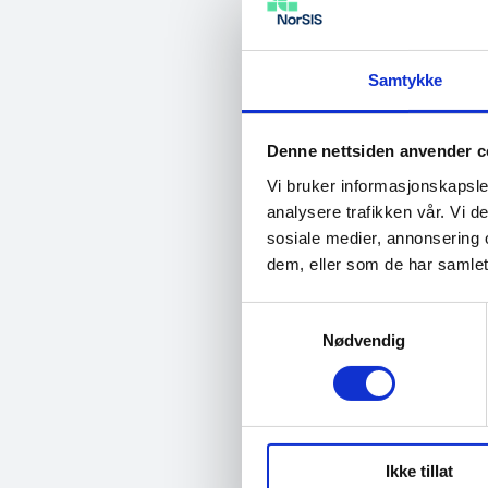
pdf 
Samtykke
No
Denne nettsiden anvender c
20
Vi bruker informasjonskapsler
pdf 
analysere trafikken vår. Vi 
sosiale medier, annonsering 
dem, eller som de har samlet
Samtykkevalg
Th
Nødvendig
20
pdf 
Ikke tillat