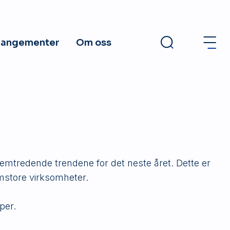
rangementer
Om oss
emtredende trendene for det neste året. Dette er
mstore virksomheter.
per.