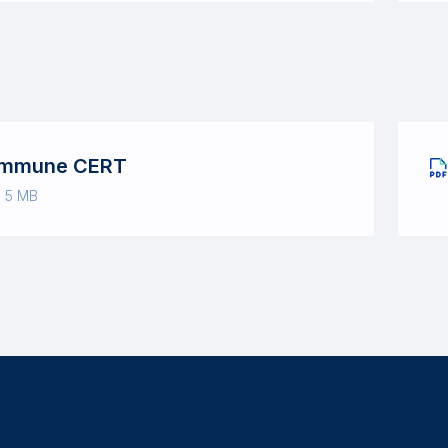
mmune CERT
· 5 MB