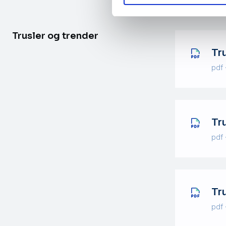
Trusler og trender
Tr
pdf 
Tr
pdf 
Tr
pdf 