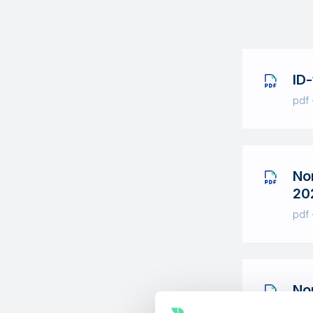
ID
pdf 
No
20
pdf 
No
20