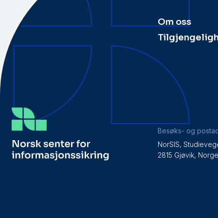
Om oss
Tilgjengelig
Besøks- og posta
NorSIS, Studieveg
2815 Gjøvik, Norg