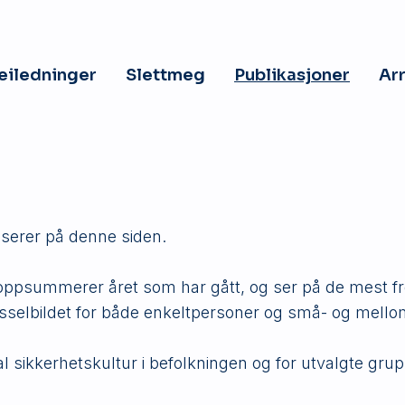
veiledninger
Slettmeg
Publikasjoner
Ar
iserer på denne siden.
e oppsummerer året som har gått, og ser på de mest fr
sselbildet for både enkeltpersoner og små- og mello
l sikkerhetskultur i befolkningen og for utvalgte grup