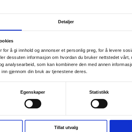
· 4 MB
Detaljer
rdmenn og digital sikkerhetskultur
ookies
17
 for å gi innhold og annonser et personlig preg, for å levere sos
· 2 MB
deler dessuten informasjon om hvordan du bruker nettstedet vårt,
og analysearbeid, som kan kombinere den med annen informasjon d
 inn gjennom din bruk av tjenestene deres.
e Norwegian Cybersecurity Culture
Egenskaper
Statistikk
16
· 4 MB
Tillat utvalg