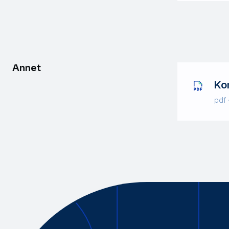
Annet
Ko
pdf 