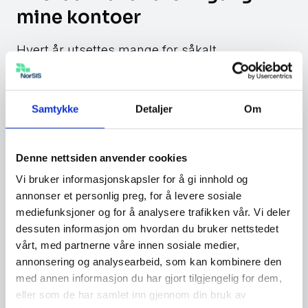
mine kontoer
Hvert år utsettes mange for såkalt
kontokapring
, der uvedkommende kommer
seg inn på deres kontoer. Kapreren kan være
noen du kjenner som ønsker å snoke på deg,
Samtykke
Detaljer
Om
eller noen som ønsker å svindle deg og
vennene dine. Men hvordan får de egentlig
Denne nettsiden anvender cookies
tilgang til kontoen?
Vi bruker informasjonskapsler for å gi innhold og
annonser et personlig preg, for å levere sosiale
Phishing
eller sosial manipulering
mediefunksjoner og for å analysere trafikken vår. Vi deler
dessuten informasjon om hvordan du bruker nettstedet
vårt, med partnerne våre innen sosiale medier,
Du blir lurt til å utføre en handling av en eller
annonsering og analysearbeid, som kan kombinere den
flere personer som utgir seg for være noen de
med annen informasjon du har gjort tilgjengelig for dem,
ikke er. Eksempler på dette er e-poster fra
eller som de har samlet inn gjennom din bruk av
«Netflix» med en link til en falsk side. Her blir