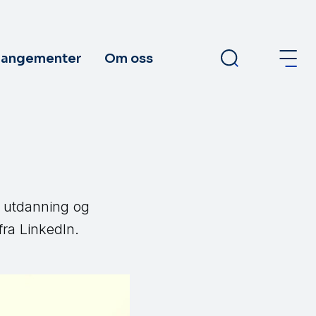
rangementer
Om oss
, utdanning og
ra LinkedIn.