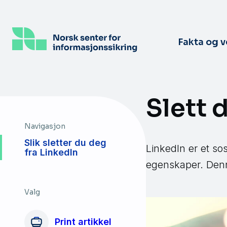
Hopp
til
hovedinnhold
Fakta og 
Slett 
Navigasjon
Slik sletter du deg
LinkedIn er et so
fra LinkedIn
egenskaper. Denn
Valg
Print artikkel