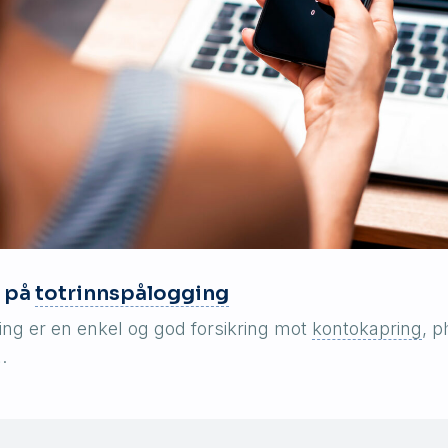
u på
totrinnspålogging
ing er en enkel og god forsikring mot
kontokapring
, 
.