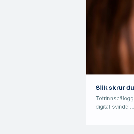
Slik skrur d
Totrinnspålogg
digital svindel…