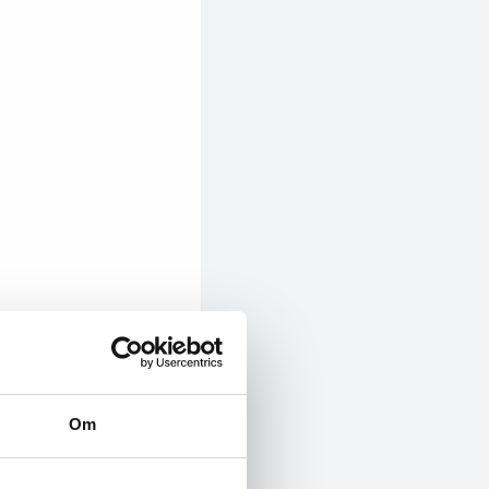
Om
utdanning og