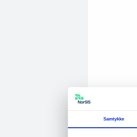
Samtykke
Slik får du 
LinkedIn er et 