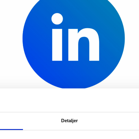
Detaljer
kontroll over LinkedIn-profilen din
sosialt nettverk hvor du presenterer arbeidserfaring, 