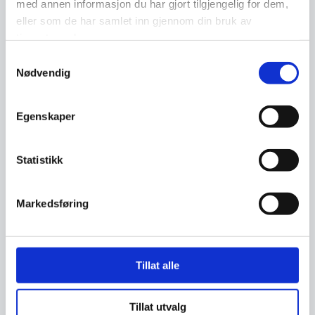
med annen informasjon du har gjort tilgjengelig for dem,
eller som de har samlet inn gjennom din bruk av
tjenestene deres.
Instagram
Samtykkevalg
Nødvendig
Snapchat
Egenskaper
Statistikk
LinkedIn
Markedsføring
PayPal
Tillat alle
WhatsApp
Tillat utvalg