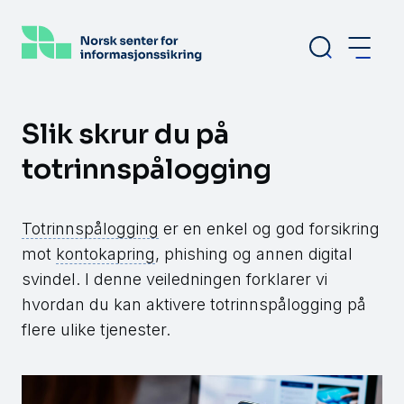
Hopp
til
hovedinnhold
Slik skrur du på
totrinnspålogging
Totrinnspålogging
er en enkel og god forsikring
mot
kontokapring
, phishing og annen digital
svindel. I denne veiledningen forklarer vi
hvordan du kan aktivere totrinnspålogging på
flere ulike tjenester.