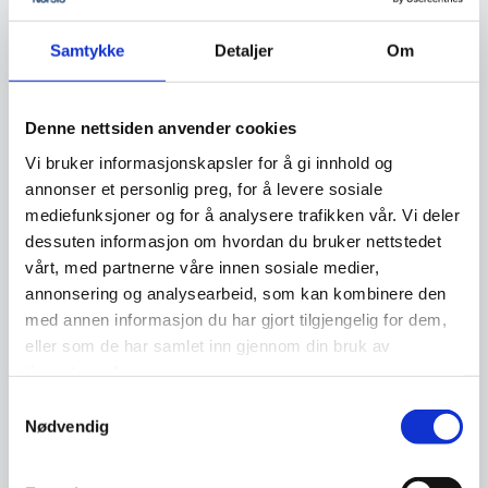
Kontroller eller rediger din
personlige
Samtykke
Detaljer
Om
informasjon
.
Velg om du vil at profilen din skal være
Denne nettsiden anvender cookies
tilgjengelig for
søkemotorer
.
Vi bruker informasjonskapsler for å gi innhold og
annonser et personlig preg, for å levere sosiale
Velg om din profilinformasjon skal
deles
mediefunksjoner og for å analysere trafikken vår. Vi deler
med tredjeparter
.
dessuten informasjon om hvordan du bruker nettstedet
vårt, med partnerne våre innen sosiale medier,
Velg hvem som kan se din
e-
annonsering og analysearbeid, som kan kombinere den
postadresse
.
med annen informasjon du har gjort tilgjengelig for dem,
eller som de har samlet inn gjennom din bruk av
Velg om ditt navn og bilde skal kunne
tjenestene deres.
brukes av LinkedIn i
sosial
Samtykkevalg
Nødvendig
markedsføring
.
Velg om du skal