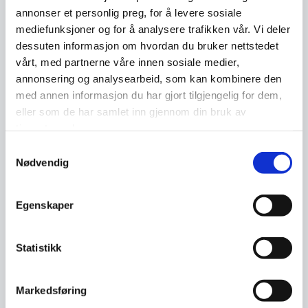
annonser et personlig preg, for å levere sosiale
Det finnes ingen fasit på hvordan virksomheter
mediefunksjoner og for å analysere trafikken vår. Vi deler
får en god sikkerhetskultur. Hvordan den
dessuten informasjon om hvordan du bruker nettstedet
enkelte virksomhet jobber med
vårt, med partnerne våre innen sosiale medier,
sikkerhetskultur er ulikt og må tilpasses den
annonsering og analysearbeid, som kan kombinere den
enkelte. Vi vil likevel presentere noen punkter
med annen informasjon du har gjort tilgjengelig for dem,
som kan hjelpe til i prosessen.
eller som de har samlet inn gjennom din bruk av
tjenestene deres.
Samtykkevalg
Ledelsen må være en pådriver for
Nødvendig
kulturendring og gå foran som et godt
eksempel for de ansatte.
Egenskaper
Sikkerhetskulturen må gjenspeile den
overordnede organisasjonskulturen hvor
Statistikk
fokuset ligger på virksomhetens visjon
og mål.
Markedsføring