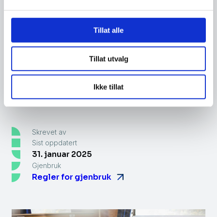
Virksomheten må være klar over at
kultur er noe som etableres over tid, og
at en endring ikke vil oppstå med en
Tillat alle
gang.
Tillat utvalg
Arbeidet med sikkerhetskultur må være
kontinuerlig gjennom hele virksomhetens
Ikke tillat
levetid.
Skrevet av
Sist oppdatert
31. januar 2025
Gjenbruk
Regler for gjenbruk