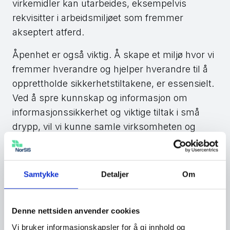
virkemidler kan utarbeides, eksempelvis
rekvisitter i arbeidsmiljøet som fremmer
akseptert atferd.
Åpenhet er også viktig. Å skape et miljø hvor vi
fremmer hverandre og hjelper hverandre til å
opprettholde sikkerhetstiltakene, er essensielt.
Ved å spre kunnskap og informasjon om
informasjonssikkerhet og viktige tiltak i små
drypp, vil vi kunne samle virksomheten og
bidra til en langsom endring mot ønsket
sikkerhetskultur.
Samtykke
Detaljer
Om
Hva må til for å etablere god
Denne nettsiden anvender cookies
sikkerhetskultur?
Vi bruker informasjonskapsler for å gi innhold og