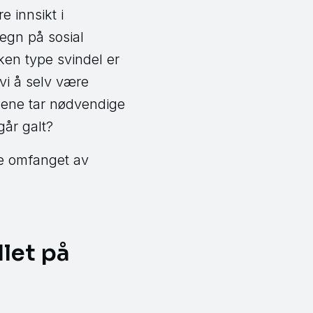
e innsikt i
egn på sosial
en type svindel er
vi å selv være
jonene tar nødvendige
år galt?
ere omfanget av
dlet på