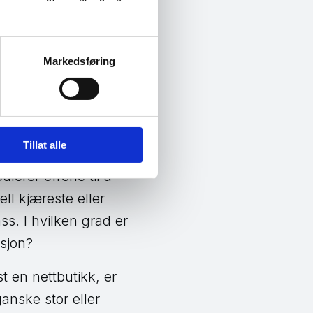
let. 39 % i denne
 på 26,6 %.
Markedsføring
Tillat alle
 sosial
ulerer ofrene til å
ell kjæreste eller
s. I hvilken grad er
asjon?
st en nettbutikk, er
ganske stor eller