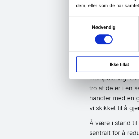
dem, eller som de har samlet
Det er særl
Samtykkevalg
aldersgrupp
Nødvendig
Kunnskap
Ikke tillat
Felles for disse sv
manipulering. Svin
tro at de er i en 
handler med en ga
vi skikket til å g
Å være i stand til
sentralt for å red