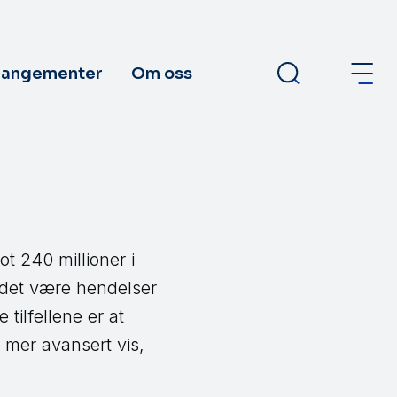
rangementer
Om oss
ot 240 millioner i
n det være hendelser
e tilfellene er at
g mer avansert vis,