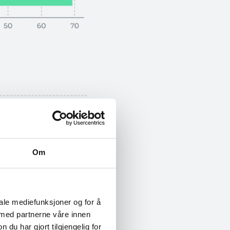
Om
iale mediefunksjoner og for å
 med partnerne våre innen
u har gjort tilgjengelig for