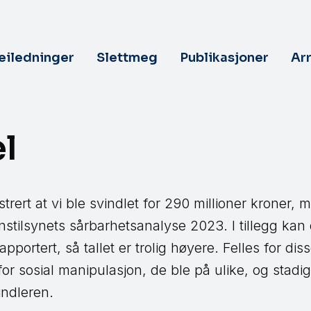
veiledninger
Slettmeg
Publikasjoner
Ar
l
strert at vi ble svindlet for 290 millioner kroner, m
anstilsynets sårbarhetsanalyse 2023. I tillegg ka
rapportert, så tallet er trolig høyere. Felles for diss
for sosial manipulasjon, de ble på ulike, og stadi
vindleren.