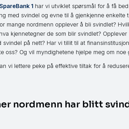
SpareBank 1
har vi utviklet spørsmål for å få bedr
g med svindel og evne til å gjenkjenne enkelte t
or mange nordmenn opplever å bli svindlet? Hvilk
hva kjennetegner de som blir svindlet? Opplever 
 svindel på nett? Har vi tillit til at finansinstitus
tte oss? Og vil myndighetene hjelpe meg om noe g
kan vi lettere peke på effektive tiltak for å redus
oner nordmenn har blitt svin