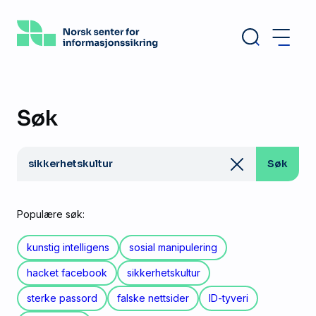
Hopp
til
hovedinnhold
Søk
Søk
Søk
etter:
Populære søk:
kunstig intelligens
sosial manipulering
hacket facebook
sikkerhetskultur
sterke passord
falske nettsider
ID-tyveri