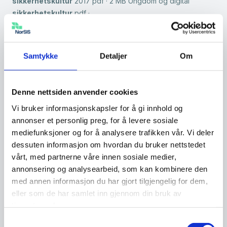
sikkerhetskultur
2017 pdf · 2 MB Ungdom og digital
sikkerhetskultur
pdf ·…
Nordmenn og digital sikkerhetskultur
2024
Samtykke
Detaljer
Om
…· 4 MB Tidligere publikasjoner: Nordmenn og digital
sikkerhetskultur
2023 Nordmenn og digital
sikkerhetskultur
2021 pdf · 15 MB Nordmenn og digital
Denne nettsiden anvender cookies
sikkerhetskultur
2020 pdf · 2 MB Nordmenn og…
Vi bruker informasjonskapsler for å gi innhold og
annonser et personlig preg, for å levere sosiale
Nordmenn og digital sikkerhetskultur
mediefunksjoner og for å analysere trafikken vår. Vi deler
2023
dessuten informasjon om hvordan du bruker nettstedet
…samarbeid med SpareBank 1. Tidligere publikasjoner:
vårt, med partnerne våre innen sosiale medier,
Nordmenn og digital
sikkerhetskultur
2021 pdf · 15 MB
annonsering og analysearbeid, som kan kombinere den
Nordmenn og digital
sikkerhetskultur
2020 pdf · 2 MB
med annen informasjon du har gjort tilgjengelig for dem,
Nordmenn og digital
sikkerhetskultur
2019 pdf…
eller som de har samlet inn gjennom din bruk av
tjenestene deres.
Økt bekymring for digital sikkerhet
Samtykkevalg
…frem i en årlig undersøkelse om digital
sikkerhetskultur
i