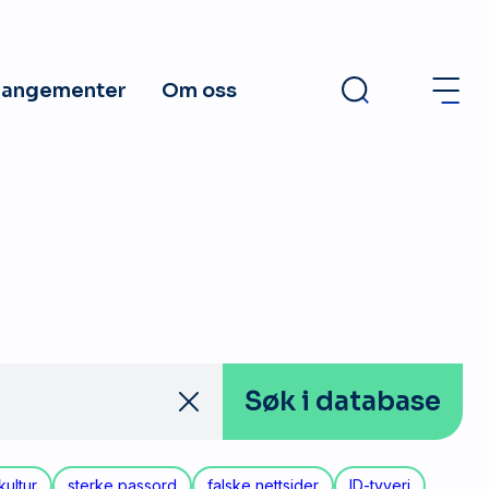
rangementer
Om oss
Søk
i database
kultur
sterke passord
falske nettsider
ID-tyveri