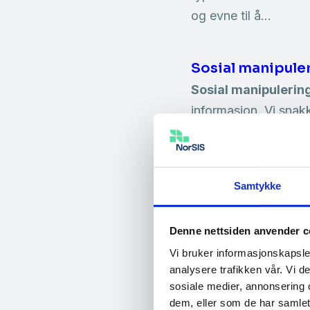
og evne til å…
Sosial manipule
Sosial manipulerin
informasjon. Vi snak
påloggingsinformasj
E-læring med Nor
Samtykke
…
«Sosial manipule
på nordmenns digital
Denne nettsiden anvender c
Vårt kurs om
sosial
Vi bruker informasjonskapsler
analysere trafikken vår. Vi 
sosiale medier, annonsering 
Nasjonal sikker
dem, eller som de har samlet