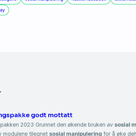
day
r
ngspakke godt mottatt
spakken 2023 Grunnet den økende bruken av
sosial 
av modulene tilegnet
sosial manipulering
for å øke del