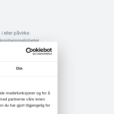
i eller påvirke
ningshemmeligheter,
er kan være…
Om
al sikkerhet, basert
 digitale sikkerhet.
iale mediefunksjoner og for å
 med partnerne våre innen
u har gjort tilgjengelig for
ng» for å møte