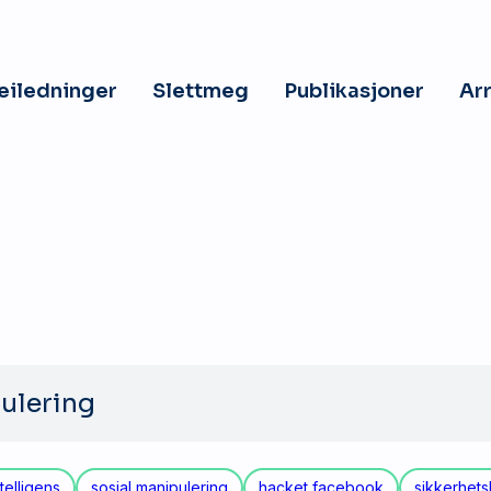
veiledninger
Slettmeg
Publikasjoner
Ar
telligens
sosial manipulering
hacket facebook
sikkerhets