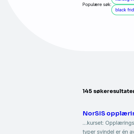
Populære søk:
black fri
145 søkeresultate
NorSIS opplæri
…kurset: Opplæring
typer svindel er én 