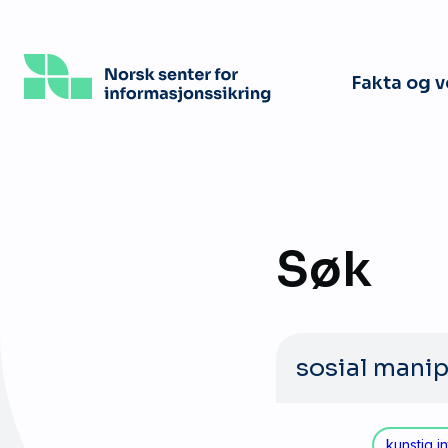
Hopp
til
hovedinnhold
Fakta og 
Søk
Søk
etter:
kunstig in