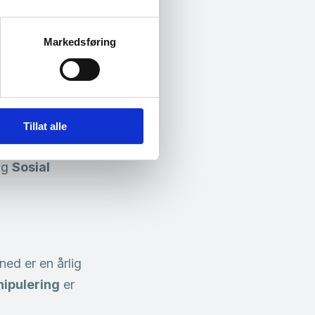
, og årets tema er
Markedsføring
erte
Tillat alle
nnes også andre
ing
Sosial
ed er en årlig
nipulering
er