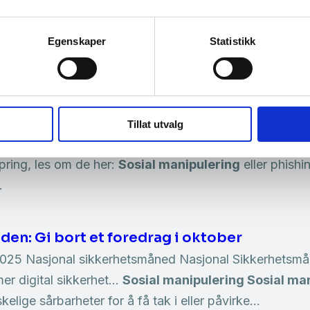
el
r og koordinerer Nasjonal Sikkerhetsmåned for 13. gang
Egenskaper
Statistikk
ng
». Selv med stadig utviklig av ny teknologi og avans
tnytter angripere fortsatt den menneskelige…
ing i sosiale medier?
Tillat utvalg
n du finne veiledning til hva du bør gjøre her. Det fi
ring, les om de her:
Sosial manipulering
eller phish
…
en: Gi bort et foredrag i oktober
25 Nasjonal sikkerhetsmåned Nasjonal Sikkerhetsmån
r digital sikkerhet…
Sosial manipulering Sosial ma
elige sårbarheter for å få tak i eller påvirke…