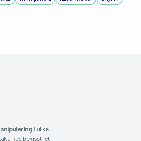
manipulering
i ulike
takernes bevissthet