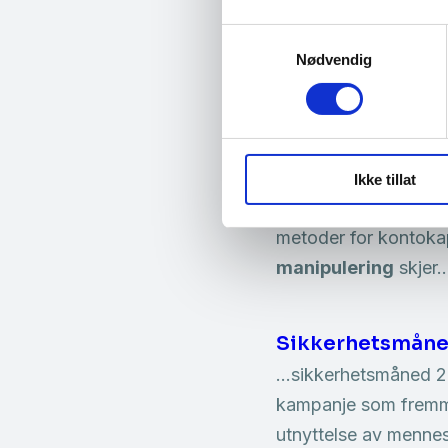
en økende truss
Samtykkevalg
NorSIS tilrettelegge
Nødvendig
«Sosial manipuleri
sikkerhetsverktøy, u
Hva er kontokapr
Ikke tillat
…for kontokapring, ka
metoder for kontokap
manipulering
skjer
Sikkerhetsmåned
…sikkerhetsmåned 20
kampanje som fremme
utnyttelse av mennesk