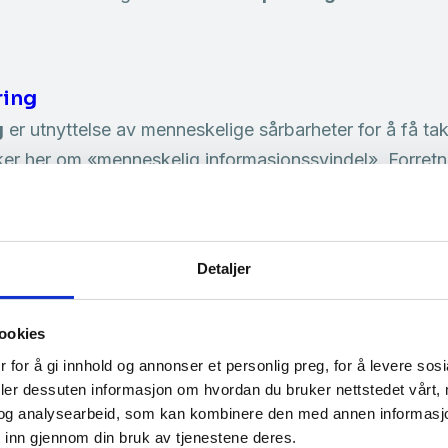
ring
g
er utnyttelse av menneskelige sårbarheter for å få tak 
ker her om «menneskelig informasjonssvindel». Forret
on, personopplysninger og informasjon om IT-system
SIS – innføring i digital sikkerhet
Detaljer
ring
». Opplæringspakken gir deg grundig innsikt i digit
e vaner og sårbarheter, og hjelper deg med å styrke din
ookies
…
 for å gi innhold og annonser et personlig preg, for å levere sos
deler dessuten informasjon om hvordan du bruker nettstedet vårt,
og analysearbeid, som kan kombinere den med annen informasjon d
hetsmåned fokuserer på «Sosial manipuleri
 inn gjennom din bruk av tjenestene deres.