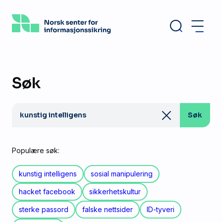
Hopp
til
hovedinnhold
Søk
Søk
Søk
etter:
Populære søk:
kunstig intelligens
sosial manipulering
hacket facebook
sikkerhetskultur
sterke passord
falske nettsider
ID-tyveri