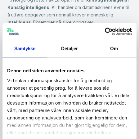
Kunstig intelligens
, KI, handler om datamaskinens evne til
å utføre oppgaver som normalt krever menneskelig
intelligens
. Eksempler på slike oppgaver…
Bekymringer og risikooppfattelse
…i alderen 18-34 år.
Kunstig intelligens Kunstig
Samtykke
Detaljer
Om
intelligens
kan være et nyttig hjelpemiddel for mange, og
det gjelder også for kriminelle aktører. Det er viktig å være
oppmerksom på hvilke…
Denne nettsiden anvender cookies
Vi bruker informasjonskapsler for å gi innhold og
Fra 27. mai 2025 benytter Meta offentlige
annonser et personlig preg, for å levere sosiale
data til utvikling av KI
mediefunksjoner og for å analysere trafikken vår. Vi deler
…samme Kontosenter. Hva er
kunstig intelligens
?
Kunstig
dessuten informasjon om hvordan du bruker nettstedet
intelligens
, KI, handler om datamaskinens evne til å utføre
vårt, med partnerne våre innen sosiale medier,
oppgaver som normalt krever menneskelig
intelligens
.
annonsering og analysearbeid, som kan kombinere den
Eksempler på slike oppgaver er gjenkjenning av bilder,…
med annen informasjon du har gjort tilgjengelig for dem,
eller som de har samlet inn gjennom din bruk av
Årets viktigste konferanse om IDentitet: