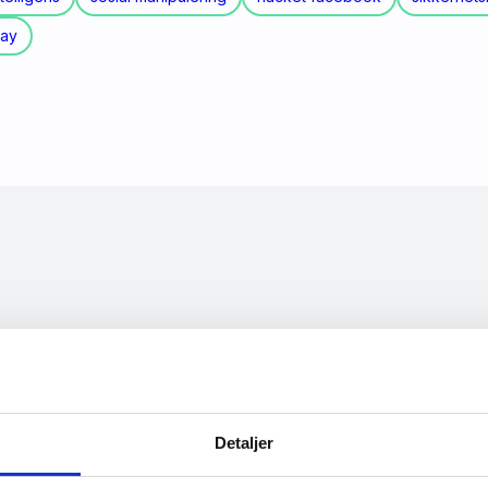
day
ast: Når digitale verdier går tapt
Detaljer