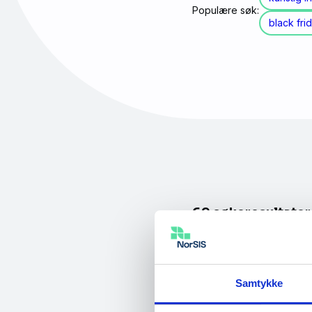
Populære søk:
black fri
69 søkeresultater
NorSIS videopodc
Samtykke