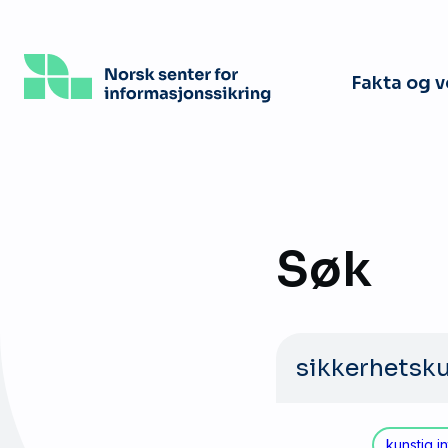
Hopp
til
hovedinnhold
Fakta og 
Søk
Søk
etter:
kunstig in