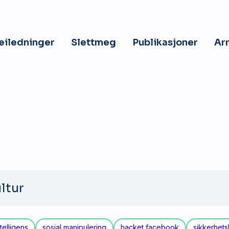
veiledninger
Slettmeg
Publikasjoner
Ar
telligens
sosial manipulering
hacket facebook
sikkerhets