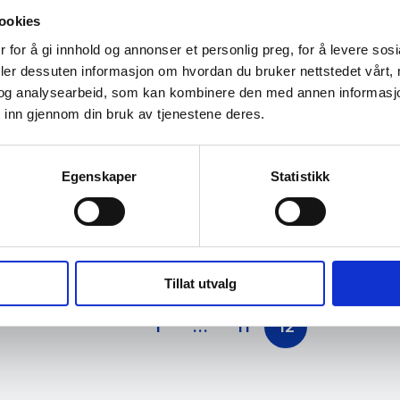
 om løsepengeangrep og sosial manipulasj
ookies
oredrag og diskusjonsgrupper, vil du som deltaker m
 for å gi innhold og annonser et personlig preg, for å levere sos
Du vil kunne dele erfaringer og kunnskap for å være be
deler dessuten informasjon om hvordan du bruker nettstedet vårt,
…
og analysearbeid, som kan kombinere den med annen informasjon d
 inn gjennom din bruk av tjenestene deres.
pengeangrep og sosial manipulering
Egenskaper
Statistikk
eminaret arrangeres i samarbeid med NTNU på Sentral
. november 2022. Registrering starter kl 09:30 og prog
Tillat utvalg
vigasjon
1
…
11
12