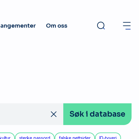
rangementer
Om oss
Søk
i database
kultur
sterke passord
falske nettsider
ID-tyveri