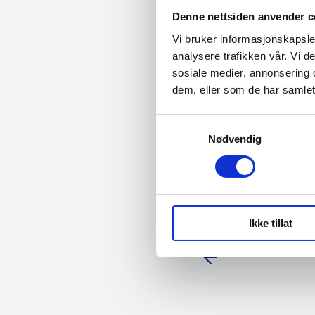
Avlyst: Seminar
Denne nettsiden anvender c
Påmelding Gjennom f
Vi bruker informasjonskapsler
samme utfordringer. 
analysere trafikken vår. Vi 
håndtere uønskede
sosiale medier, annonsering 
dem, eller som de har samlet
Seminar om løse
Samtykkevalg
Nødvendig
Sted og påmelding S
Slottsgate 3. den 24
10….
Ikke tillat
Innleggna