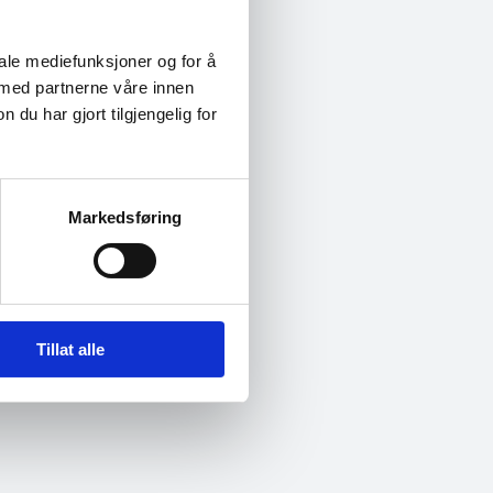
on
øte andre med
iale mediefunksjoner og for å
dre rustet for å
 med partnerne våre innen
u har gjort tilgjengelig for
Markedsføring
en Oslo i Øvre
rammet starter fra kl
Tillat alle