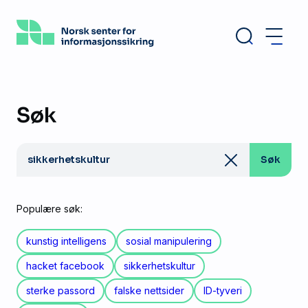
Hopp
til
hovedinnhold
Søk
Søk
Søk
etter:
Populære søk:
kunstig intelligens
sosial manipulering
hacket facebook
sikkerhetskultur
sterke passord
falske nettsider
ID-tyveri