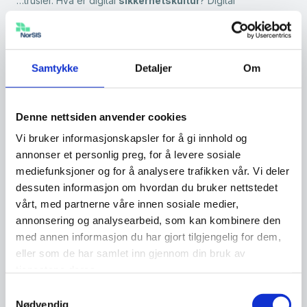
…trusler. Hva er digital
sikkerhetskultur
? Digital
sikkerhetskultur
refererer til våre felles verdier,
holdninger, normer, kunnskap og handlinger som bidrar til å
beskytte oss mot digitale trusler. På samme måte som…
Samtykke
Detaljer
Om
Holdninger til digitalisering og digital
sikkerhet
Denne nettsiden anvender cookies
…er digital
sikkerhetskultur
? Digital
sikkerhetskultur
refererer til våre felles verdier, holdninger, normer,
Vi bruker informasjonskapsler for å gi innhold og
kunnskap og handlinger som bidrar til å beskytte oss mot
annonser et personlig preg, for å levere sosiale
digitale trusler. På samme måte som samfunnet har…
mediefunksjoner og for å analysere trafikken vår. Vi deler
dessuten informasjon om hvordan du bruker nettstedet
Om oss
vårt, med partnerne våre innen sosiale medier,
…mellomstore bedrifter. God
sikkerhetskultur
Livet blir mer
annonsering og analysearbeid, som kan kombinere den
digitalisert for de aller fleste av oss – alt fra
med annen informasjon du har gjort tilgjengelig for dem,
arbeidshverdagen, privatøkonomien og digitale løsninger i
eller som de har samlet inn gjennom din bruk av
hjemmet til offentlig tjenestetilbud og detaljhandel. I…
tjenestene deres.
Samtykkevalg
Nasjonal sikkerhetsmåned 2025
Nødvendig