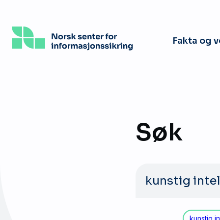
Hopp
til
hovedinnhold
Fakta og 
Søk
Søk
etter:
kunstig in