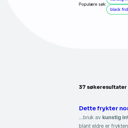
Populære søk:
black fri
37 søkeresultater
Dette frykter n
…bruk av
kunstig in
blant eldre er frykten