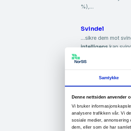
%),…
Svindel
…sikre dem mot svind
intelligens
kan svind
oppmerksomhet…
Åpner for påmeld
Samtykke
IDentitet
Med et økende antall
Denne nettsiden anvender c
identitetsforvaltnin
Vi bruker informasjonskapsler
konferansen. Konfer
analysere trafikken vår. Vi 
sosiale medier, annonsering 
dem, eller som de har samlet