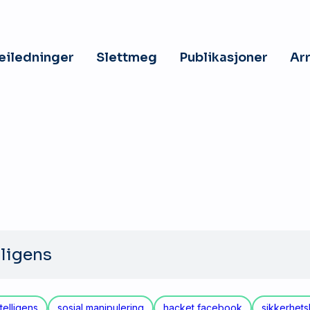
veiledninger
Slettmeg
Publikasjoner
Ar
telligens
sosial manipulering
hacket facebook
sikkerhets