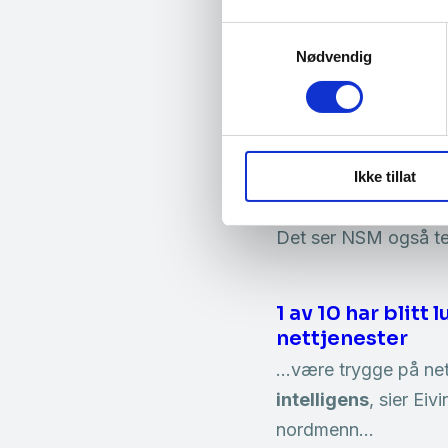
Personas og digi
Samtykkevalg
…av muligheter, både
Nødvendig
kunstig intelligens
,
Ny rapport fra 
…tjenestenekt først 
Ikke tillat
advarer Nystrøm.
Ku
Det ser NSM også teg
1 av 10 har blitt
nettjenester
…være trygge på nett
intelligens
, sier Ei
nordmenn…