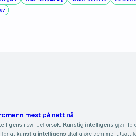
day
ordmenn mest på nett nå
telligens
i svindelforsøk.
Kunstig intelligens
gjør fler
 for at
kunstig intelligens
skal gjøre dem mer utsatt f