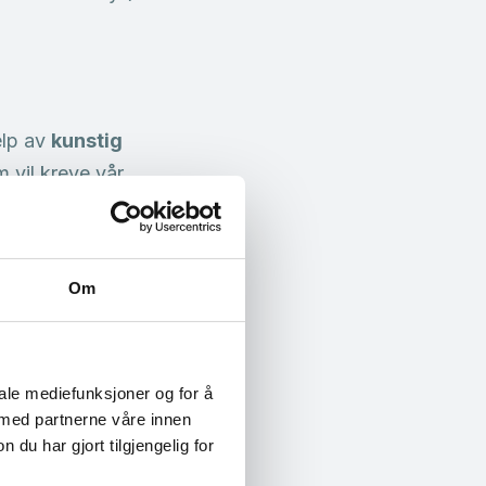
elp av
kunstig
 vil kreve vår
rvaltning:
Om
olig verden er norsk
IDentitet 2025-
iale mediefunksjoner og for å
 med partnerne våre innen
u har gjort tilgjengelig for