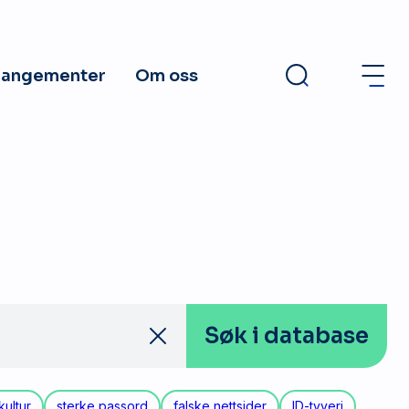
rangementer
Om oss
Søk
i database
kultur
sterke passord
falske nettsider
ID-tyveri