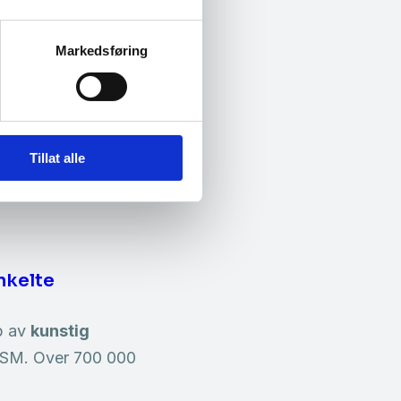
l utviklingen av
Markedsføring
vindelforsøk…
de cyberangrep
 oppmerksomhet,
Tillat alle
 mer profesjonelle.
enkelte
lp av
kunstig
i NSM. Over 700 000