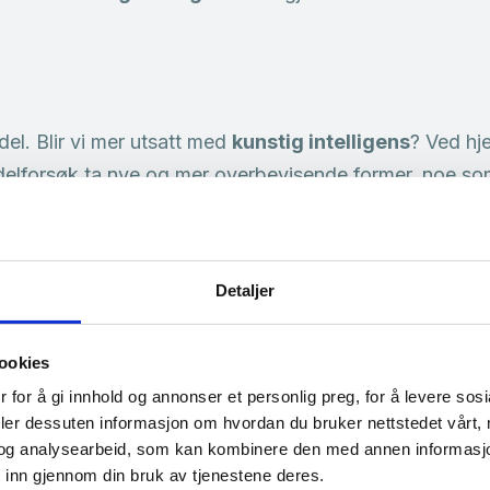
el. Blir vi mer utsatt med
kunstig intelligens
? Ved hj
elforsøk ta nye og mer overbevisende former, noe som
ing til årets viktigste konferanse om ID-fo
Detaljer
 bedragerier, økt bruk av
kunstig intelligens
og en ur
ookies
g viktigere enn noensinne. Nå er påmeldingen åpen for 
 for å gi innhold og annonser et personlig preg, for å levere sos
ansen holdes i…
deler dessuten informasjon om hvordan du bruker nettstedet vårt,
og analysearbeid, som kan kombinere den med annen informasjon d
 inn gjennom din bruk av tjenestene deres.