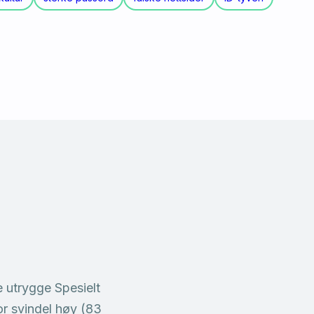
e utrygge Spesielt
or svindel høy (83