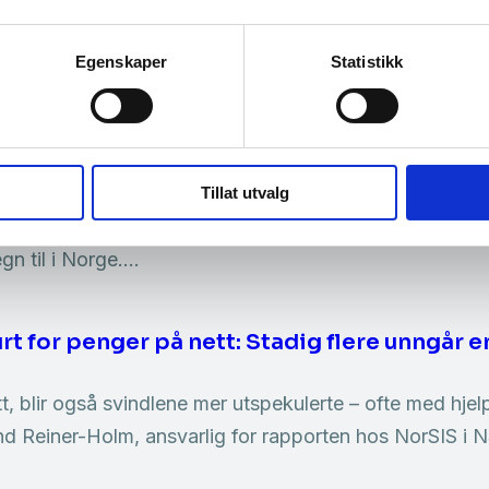
tal sikkerhet
 på godt og vondt. For eksempel er hun noe skeptisk ti
Egenskaper
Statistikk
 for hun vet ikke om det gjør henne ekstra utsatt for s
NSM: Norge rammes av avanserte målrette
og fremst brukes for å skape forstyrrelser og avlede
Tillat utvalg
nstig intelligens
Internasjonalt blir angriperne stadig
n til i Norge….
 lurt for penger på nett: Stadig flere unngår 
, blir også svindlene mer utspekulerte – ofte med hje
vind Reiner-Holm, ansvarlig for rapporten hos NorSIS 