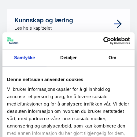
Kunnskap og læring
Les hele kapittelet
Bekymringer og
Samtykke
Detaljer
Om
risikooppfattelse
Denne nettsiden anvender cookies
Nordmenns bekymringsnivå knyttet til
Vi bruker informasjonskapsler for å gi innhold og
uønskede hendelser på nett har økt fra år til år,
annonser et personlig preg, for å levere sosiale
og folk er mer bekymret i 2024 enn noen gang
mediefunksjoner og for å analysere trafikken vår. Vi deler
tidligere. Kvinner bekymrer seg jevnt over mer
dessuten informasjon om hvordan du bruker nettstedet
vårt, med partnerne våre innen sosiale medier,
enn menn.
annonsering og analysearbeid, som kan kombinere den
Noen av de største bekymringene er at noen
med annen informasjon du har gjort tilgjengelig for dem,