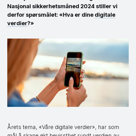
Nasjonal sikkerhetsmåned 2024 stiller vi
derfor spørsmålet: «Hva er dine
digitale
verdier
?»
Årets tema, «Våre digitale verdier», har som
mål å skape økt bevissthet rundt verdien av