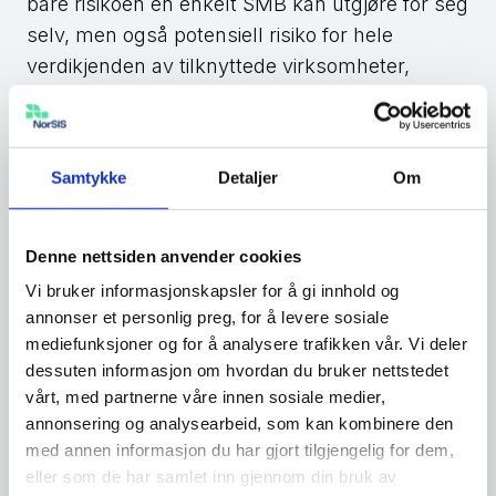
bare risikoen en enkelt SMB kan utgjøre for seg
selv, men også potensiell risiko for hele
verdikjenden av tilknyttede virksomheter,
forteller Reiner-Holm.
Samtykke
Detaljer
Om
Registrer ditt foredrag til
foredragsdugnaden
Denne nettsiden anvender cookies
Et av høydepunktene i Nasjonal
Vi bruker informasjonskapsler for å gi innhold og
sikkerhetsmåned i alle år har vært
annonser et personlig preg, for å levere sosiale
foredragsdugnaden, hvor eksperter og
mediefunksjoner og for å analysere trafikken vår. Vi deler
dessuten informasjon om hvordan du bruker nettstedet
virksomheter innenfor informasjonssikkerhet
vårt, med partnerne våre innen sosiale medier,
gir bort gratis foredrag. Dette vil også være en
annonsering og analysearbeid, som kan kombinere den
viktig aktivitet i år også. Dette initiativet gir
med annen informasjon du har gjort tilgjengelig for dem,
virksomheter en unik mulighet til å få et
eller som de har samlet inn gjennom din bruk av