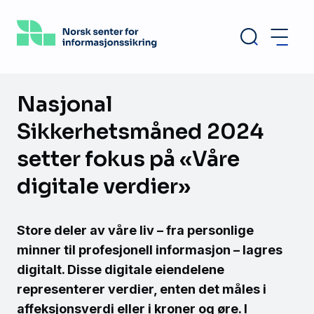
Hopp
til
hovedinnhold
Nasjonal
Sikkerhetsmåned 2024
setter fokus på «Våre
digitale verdier»
Store deler av våre liv – fra personlige
minner til profesjonell informasjon – lagres
digitalt. Disse digitale eiendelene
representerer verdier, enten det måles i
affeksjonsverdi eller i kroner og øre. I