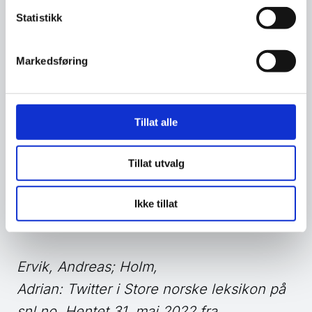
Statistikk
e-postadressen din, så X kan kontakte
deg
Markedsføring
Tillat alle
Slik rapporterer du den falske
profilen.
Tillat utvalg
Ikke tillat
Ervik, Andreas; Holm,
Adrian: Twitter i Store norske leksikon på
snl.no. Hentet 31. mai 2022 fra