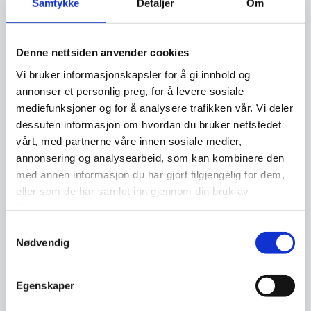
Samtykke
Detaljer
Om
X lar deg enkelt rapportere falske profiler,
såfremt at du kan bevise at den falske profilen
handler om deg.
Denne nettsiden anvender cookies
Vi bruker informasjonskapsler for å gi innhold og
For at X skal kunne undersøke om det er en
annonser et personlig preg, for å levere sosiale
etterligning/falsk konto, trenger de en del
mediefunksjoner og for å analysere trafikken vår. Vi deler
personlig informasjon om den personen som er
dessuten informasjon om hvordan du bruker nettstedet
krenket. Blant annet ber de om:
vårt, med partnerne våre innen sosiale medier,
annonsering og analysearbeid, som kan kombinere den
med annen informasjon du har gjort tilgjengelig for dem,
brukernavnet til personen som
eller som de har samlet inn gjennom din bruk av
etterligner deg (eller URL-adressen til
tjenestene deres.
profilen)
Samtykkevalg
Nødvendig
ditt X-brukernavn, hvis du har
Egenskaper
en kort beskrivelse av innholdet på
kontoen som etterligner deg