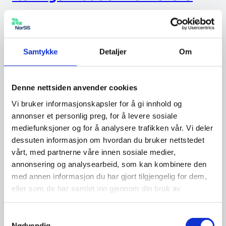
NorSIS tilbyr e-læring sammen med
opplæringsplattformen Motimate. Dette er en
Samtykke
Detaljer
Om
oppfrisket og forbedret versjon av fjorårets
«Trygg digital hverdag». Tilbakemeldingene fra
noen av brukerne av årets oppdaterte e-
Denne nettsiden anvender cookies
læringstilbud er tydelige. Tjenesten som
Vi bruker informasjonskapsler for å gi innhold og
kombinerer elementer som spill, quiz og
annonser et personlig preg, for å levere sosiale
animasjoner treffer. Dette har også vært målet
mediefunksjoner og for å analysere trafikken vår. Vi deler
ved utformingen av de forskjellige modulene –
dessuten informasjon om hvordan du bruker nettstedet
vårt, med partnerne våre innen sosiale medier,
de skal bidra […]
annonsering og analysearbeid, som kan kombinere den
med annen informasjon du har gjort tilgjengelig for dem,
eller som de har samlet inn gjennom din bruk av
Nyhet
12.10.2022
tjenestene deres.
Samtykkevalg
Nødvendig