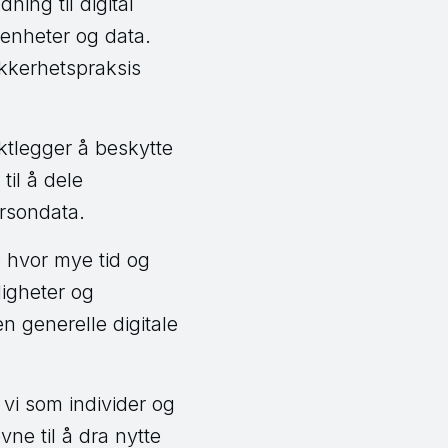
ning til digital
e enheter og data.
kkerhetspraksis
ktlegger å beskytte
til å dele
ersondata.
e hvor mye tid og
digheter og
en generelle digitale
n vi som individer og
ne til å dra nytte