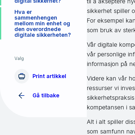
til å akseptere ny
digital sikkerhet?
sikkerhet spiller 
Hva er
sammenhengen
For eksempel kan
mellom min enhet og
den overordnede
som bruk av ster
digitale sikkerheten?
Vår digitale komp
vår personlige in
Valg
informasjon på ne
Print artikkel
Videre kan vår ho
ressurser vi inve
Gå tilbake
sikkerhetspraksis.
kompetansen i s
Alt i alt spiller 
som samfunn navig