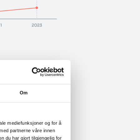
y teknologi. Det er
lom aldersgruppene.
ns de mellom 18-34
Om
teknologi (77 %).
 digital
iale mediefunksjoner og for å
 med partnerne våre innen
u har gjort tilgjengelig for