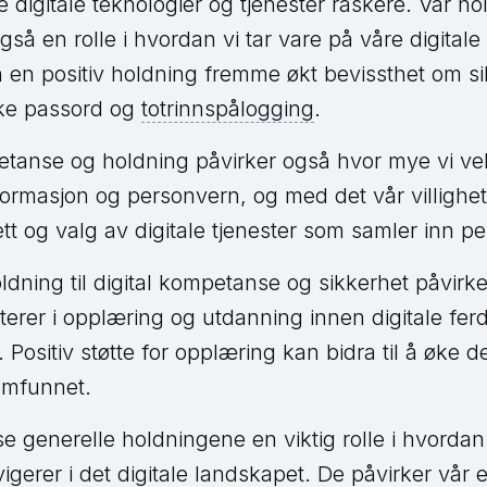
e digitale teknologier og tjenester raskere. Vår hold
også en rolle i hvordan vi tar vare på våre digital
 en positiv holdning fremme økt bevissthet om si
ke passord og
totrinnspålogging
.
etanse og holdning påvirker også hvor mye vi ve
formasjon og personvern, og med det vår villighet 
tt og valg av digitale tjenester som samler inn p
ldning til digital kompetanse og sikkerhet påvirk
sterer i opplæring og utdanning innen digitale fer
 Positiv støtte for opplæring kan bidra til å øke d
amfunnet.
disse generelle holdningene en viktig rolle i hvorda
erer i det digitale landskapet. De påvirker vår ev