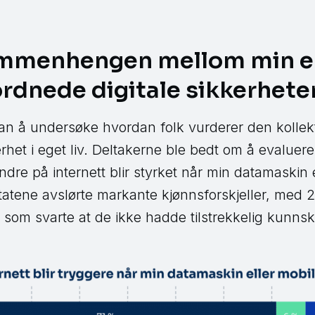
ammenhengen mellom min e
rdnede digitale sikkerhete
an å undersøke hvordan folk vurderer den kollekt
rhet i eget liv. Deltakerne ble bedt om å evaluer
ndre på internett blir styrket når min datamaskin 
ltatene avslørte markante kjønnsforskjeller, med
som svarte at de ikke hadde tilstrekkelig kunns