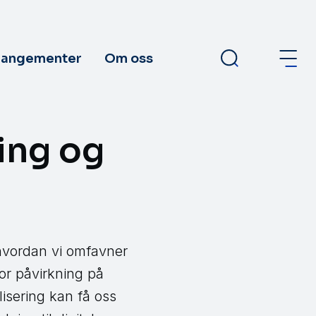
rangementer
Om oss
ring og
 hvordan vi omfavner
tor påvirkning på
alisering kan få oss