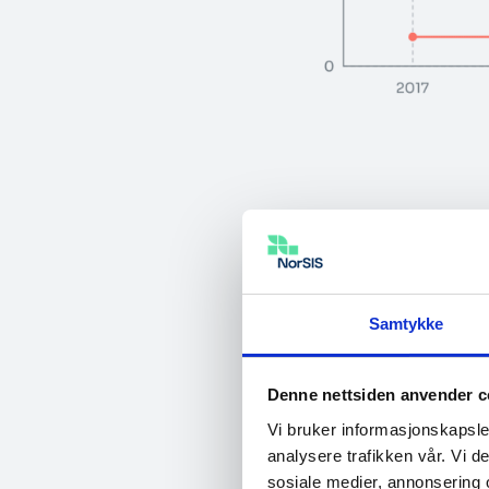
Majoriteten av nor
lite forskjell me
De i alderen 35-5
Samtykke
år uttrykker en mi
Denne nettsiden anvender c
Hvor mener
Vi bruker informasjonskapsler
analysere trafikken vår. Vi 
sikkerhet
sosiale medier, annonsering 