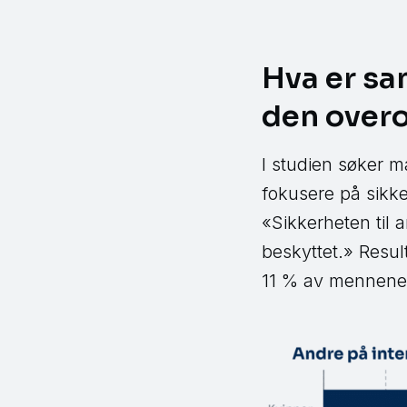
Hva er s
den overo
I studien søker m
fokusere på sikke
«Sikkerheten til a
beskyttet.» Resu
11 % av mennene 