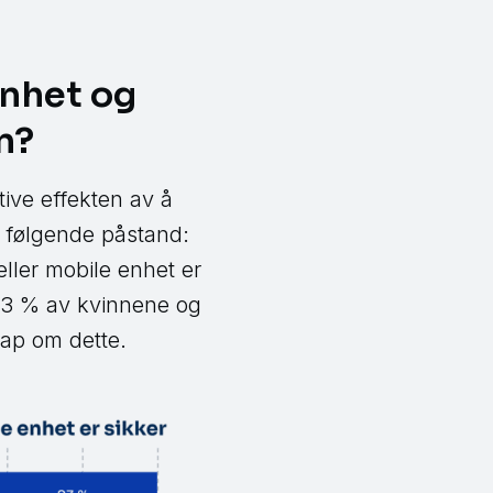
nhet og
n?
ive effekten av å
e følgende påstand:
eller mobile enhet er
 23 % av kvinnene og
kap om dette.