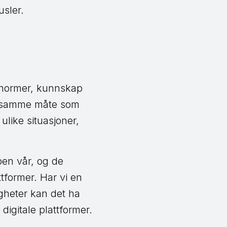
usler.
r, normer, kunnskap
 På samme måte som
ulike situasjoner,
pen vår, og de
tformer. Har vi en
digheter kan det ha
digitale plattformer.