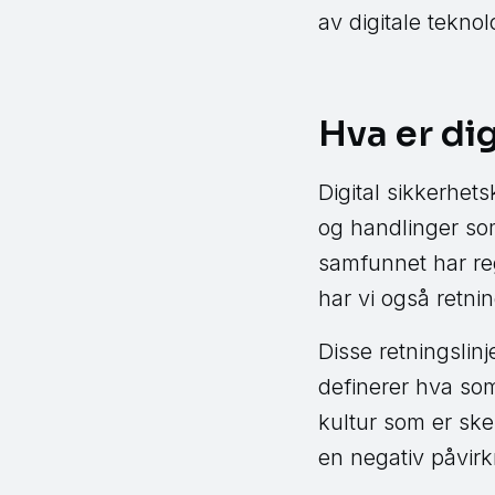
av digitale teknol
Hva er di
Digital sikkerhets
og handlinger som
samfunnet har regl
har vi også retnin
Disse retningslin
definerer hva som
kultur som er skep
en negativ påvirkn