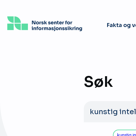
Hopp
til
hovedinnhold
Fakta og 
Søk
Søk
etter:
kunstig in