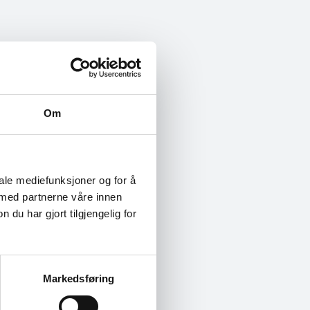
Om
 jevnlig e-post fra
telligens
,…
iale mediefunksjoner og for å
 med partnerne våre innen
bruk av
kunstig
u har gjort tilgjengelig for
tal sikkerhetskultur
Markedsføring