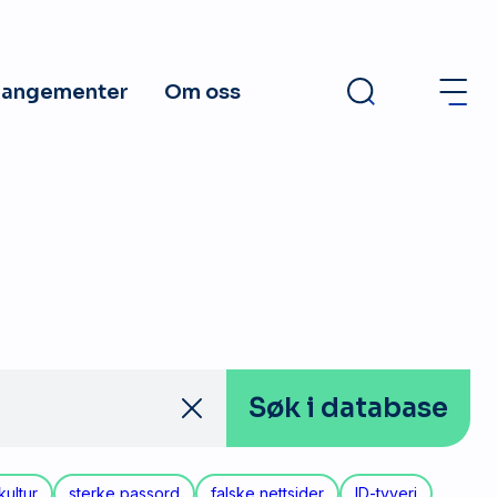
rangementer
Om oss
Søk
i database
kultur
sterke passord
falske nettsider
ID-tyveri