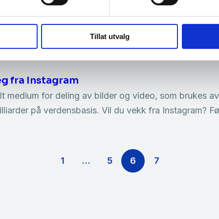
endelser på nett Søk etter: Søk i database Populære
nipulering hacket facebook sikkerhetskultur sterke pa
Tillat utvalg
lack friday Kurs og aktiviteter Aktuelle…
eg fra Instagram
lt medium for deling av bilder og video, som brukes av 
illiarder på verdensbasis. Vil du vekk fra Instagram? F
vigasjon
1
…
5
6
7