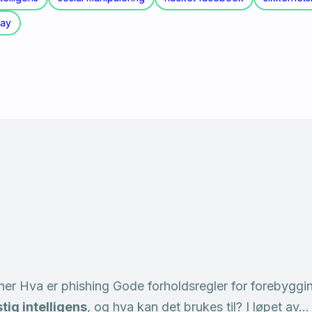
day
iner Hva er phishing Gode forholdsregler for forebyggi
tig intelligens
, og hva kan det brukes til? I løpet av…