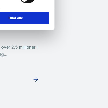
 søk:
kunstig
ssord falske
Tillat alle
over 2,5 millioner i
ølg…