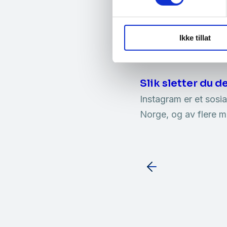
…opplevd uønskede h
intelligens
sosial ma
Ikke tillat
nettsider ID-tyveri b
Slik sletter du d
Instagram er et sosia
Norge, og av flere m
Innleggna