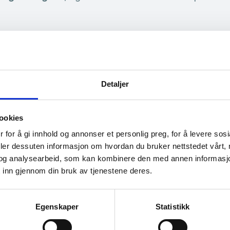
t for seniorer
Detaljer
orfor får jeg svindel-e-post? De aller fleste av oss får
ar det seg at svindlerne sender de… Hva er
kunstig in
ookies
 for å gi innhold og annonser et personlig preg, for å levere sos
entitet 2024
deler dessuten informasjon om hvordan du bruker nettstedet vårt,
Dentitet 2025 Med et økende antall bedragerier, økt 
og analysearbeid, som kan kombinere den med annen informasjon d
 inn gjennom din bruk av tjenestene deres.
tt verktøy: Personas som en del av Nordmenn og digi
Egenskaper
Statistikk
rhetsmåned 2026