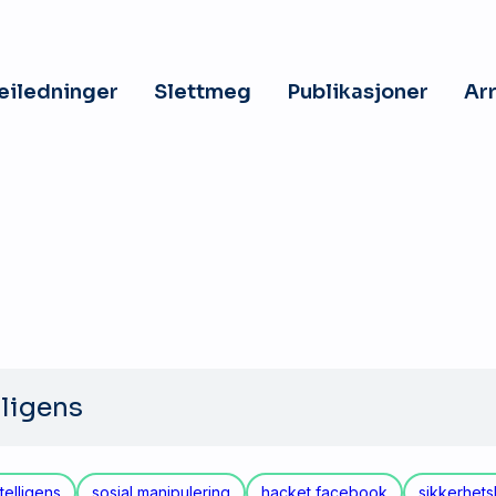
veiledninger
Slettmeg
Publikasjoner
Ar
telligens
sosial manipulering
hacket facebook
sikkerhets