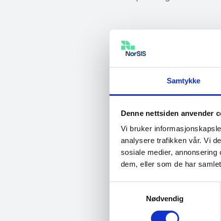
IDentitet 2025
Digital sikkerhe
Samtykke
…der du bor. Fakta Hv
svindlere. Hvordan h
Denne nettsiden anvender c
Vi bruker informasjonskapsler
Påmelding til ID
analysere trafikken vår. Vi 
…mai Velkommen til I
sosiale medier, annonsering 
dem, eller som de har samlet
intelligens
og en… Ny
2023 NorSIS…
Samtykkevalg
Nødvendig
Nasjonal sikke