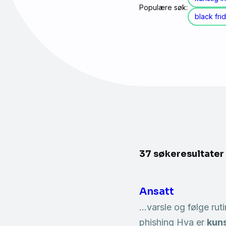
Populære søk:
black fri
37 søkeresultater
Ansatt
…varsle og følge rut
phishing Hva er
kuns