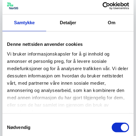
Facebook
-profilen, spesielt for de som ikke er vennene
dine. … Slik sletter du deg fra
Facebook Facebook
er
verdens største…
Samtykke
Detaljer
Om
Falske videomeldinger i Messenger
…avveier. Her er det du bør gjøre: Bytt passord på
Denne nettsiden anvender cookies
Facebook
. Sku på totrinnspålogging på
Facebook
. Gå
gjennom innlogginger i
Facebook
, logg ut alle som du ikke
Vi bruker informasjonskapsler for å gi innhold og
med sikkerhet vet…
annonser et personlig preg, for å levere sosiale
mediefunksjoner og for å analysere trafikken vår. Vi deler
Slik rapporterer du falske kontoer på
dessuten informasjon om hvordan du bruker nettstedet
Facebook
vårt, med partnerne våre innen sosiale medier,
Noen ganger kan du oppleve at en
Facebook
-konto har
annonsering og analysearbeid, som kan kombinere den
blitt opprettet i ditt navn. I denne veiledningen viser vi deg
med annen informasjon du har gjort tilgjengelig for dem,
hvordan du kan få fjernet en falsk konto på
Facebook
….
eller som de har samlet inn gjennom din bruk av
tjenestene deres.
Flere fralurt Facebook-passord i mulig ny
Samtykkevalg
svindelbølge
Nødvendig
…et ekstra sikkerhetsnivå for innlogging med
Facebook
.