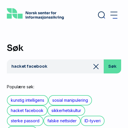
Hopp
til
hovedinnhold
Søk
Søk
Søk
etter:
Populære søk:
kunstig intelligens
sosial manipulering
hacket facebook
sikkerhetskultur
sterke passord
falske nettsider
ID-tyveri