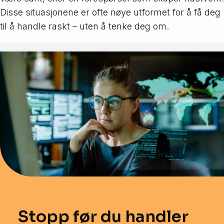
Disse situasjonene er ofte nøye utformet for å få deg
til å handle raskt – uten å tenke deg om.
Stopp før du handler