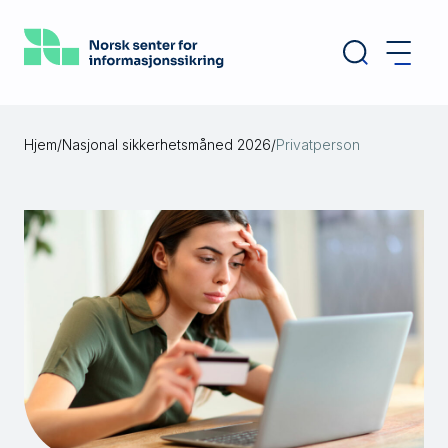
Hopp
til
hovedinnhold
Hjem
/
Nasjonal sikkerhetsmåned 2026
/
Privatperson