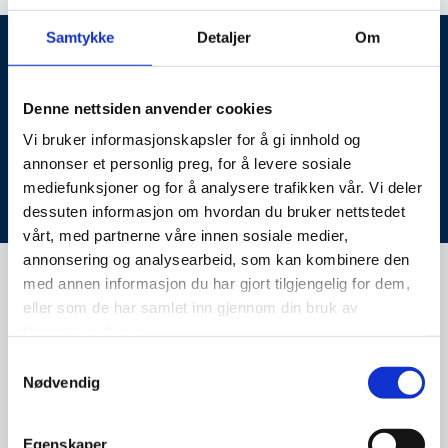
Samtykke
Detaljer
Om
26
%
Denne nettsiden anvender cookies
Innrømmer at de tar sjanser på
Vi bruker informasjonskapsler for å gi innhold og
nett de vet kan være risikable
annonser et personlig preg, for å levere sosiale
mediefunksjoner og for å analysere trafikken vår. Vi deler
Nordmenn og digital sikkerhetskultur (2025)
dessuten informasjon om hvordan du bruker nettstedet
vårt, med partnerne våre innen sosiale medier,
annonsering og analysearbeid, som kan kombinere den
med annen informasjon du har gjort tilgjengelig for dem,
eller som de har samlet inn gjennom din bruk av
Beskytt dine digitale verdier
tjenestene deres.
Digitale verdier er enkelt forklart verdier som du
Samtykkevalg
Nødvendig
har lagret på en digital enhet.
Egenskaper