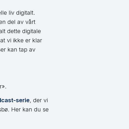
e liv digitalt.
en del av vårt
lt dette digitale
t vi ikke er klar
ser kan tap av
r».
cast-serie
, der vi
sbø. Her kan du se