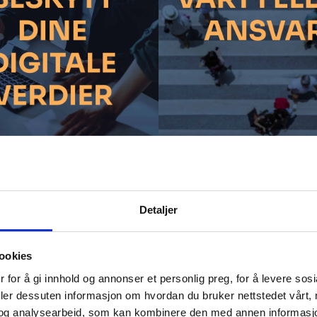
or å ivareta våre digitale verdier og skape et me
Detaljer
ookies
 for å gi innhold og annonser et personlig preg, for å levere sos
deler dessuten informasjon om hvordan du bruker nettstedet vårt,
og analysearbeid, som kan kombinere den med annen informasjon d