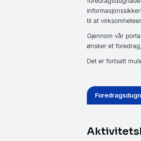
foredragsdugnaden
informasjonssikkerh
til at virksomhetee
Gjennom vår portal
ønsker et foredrag
Det er fortsatt mul
Foredragsdug
Aktivitet