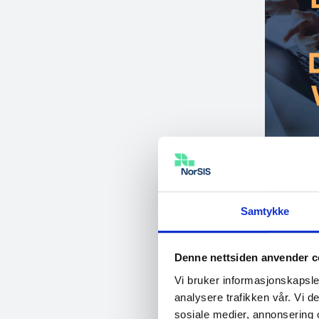
La oss gå sammen f
Samtykke
digitalt samfunn.
Denne nettsiden anvender c
Vi bruker informasjonskapsler
Kurs
analysere trafikken vår. Vi 
sosiale medier, annonsering 