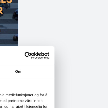
r robust og trygt
Om
iale mediefunksjoner og for å
 med partnerne våre innen
u har gjort tilgjengelig for