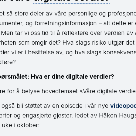
ret så store deler av våre personlige og profesjonell
umenter, og forretningsinformasjon – alt dette er 
 Men tar vi oss tid til å reflektere over verdien av a
heten som omgir det? Hva slags risiko utgjør det a
dier vi er i besittelse av, og hva slags konsekven
dføre?
spørsmålet: Hva er dine digitale verdier?
fire for å belyse hovedtemaet «Våre digitale verdie
 også bli støttet av en episode i vår nye
videopod
rter og engasjerte gjester, ledet av Håkon Haug
 uke i oktober: