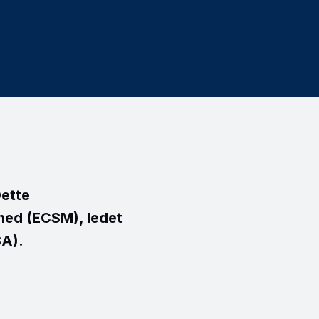
Dette
ned (ECSM), ledet
ISA).