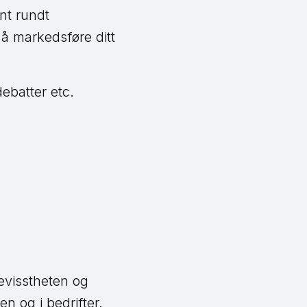
nt rundt
å markedsføre ditt
ebatter etc.
evisstheten og
n og i bedrifter.