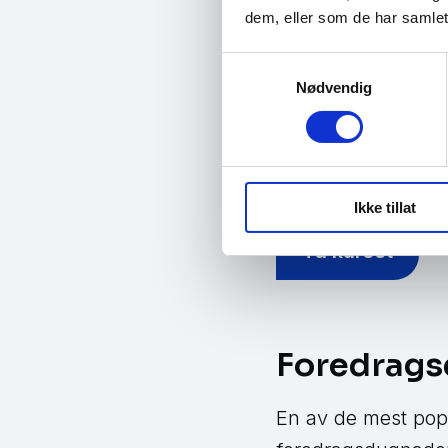
Vårt nye e-læringsk
dem, eller som de har samlet
hva digitale verdie
Samtykkevalg
Du vil lære hvordan
Nødvendig
du kan iverksette f
deg som privatper
Ikke tillat
Ta kurset
Foredrag
En av de mest pop