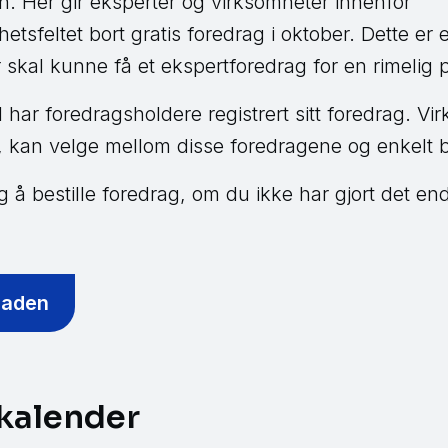
. Her gir eksperter og virksomheter innenfor
etsfeltet bort gratis foredrag i oktober. Dette er
r skal kunne få et ekspertforedrag for en rimelig
 har foredragsholdere registrert sitt foredrag. V
, kan velge mellom disse foredragene og enkelt be
ig å bestille foredrag, om du ikke har gjort det en
naden
skalender