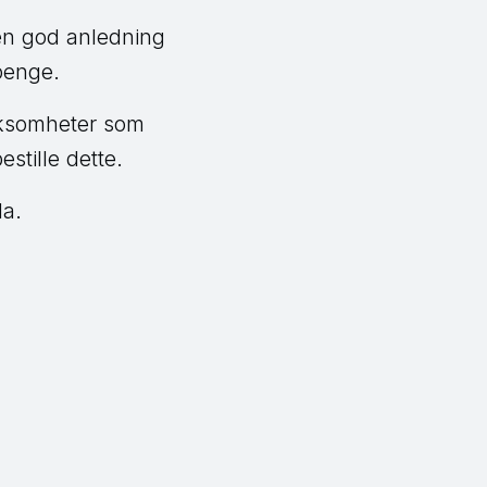
 en god anledning
 penge.
irksomheter som
stille dette.
da.