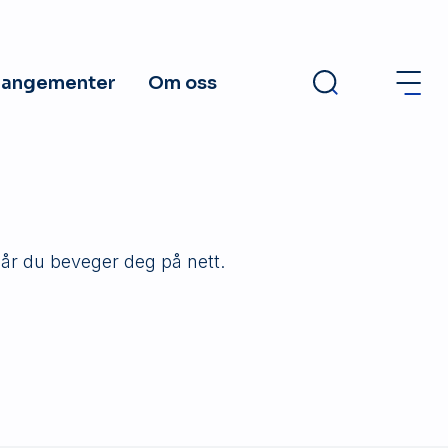
rangementer
Om oss
år du beveger deg på nett.