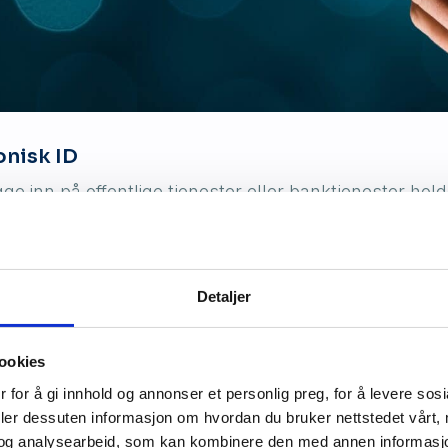
onisk ID
gge inn på offentlige tjenester eller banktjenester h
Detaljer
ookies
 for å gi innhold og annonser et personlig preg, for å levere sos
deler dessuten informasjon om hvordan du bruker nettstedet vårt,
og analysearbeid, som kan kombinere den med annen informasjon d