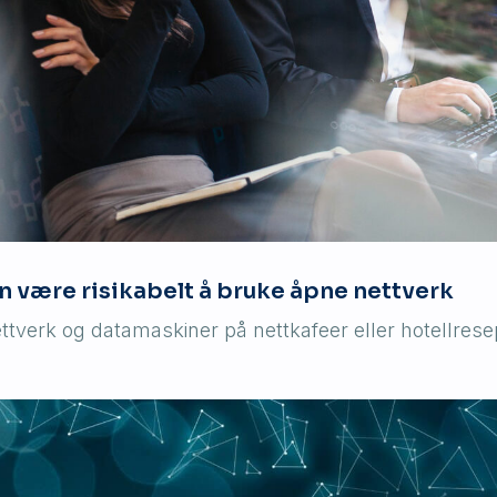
n være risikabelt å bruke åpne nettverk
tverk og datamaskiner på nettkafeer eller hotellrese