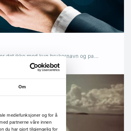
older det ikke med kun brukernavn og pa…
Om
iale mediefunksjoner og for å
 med partnerne våre innen
u har gjort tilgjengelig for