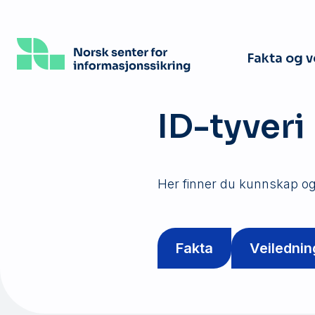
Hopp
til
hovedinnhold
Fakta og 
ID-tyveri
Her finner du kunnskap og
Fakta
Veilednin