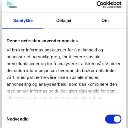
og vi i NorSIS er en av samarbeidspartnerne. –
Vår ambisjon […]
Samtykke
Detaljer
Om
Nyhet
20.05.2022
Denne nettsiden anvender cookies
Vi bruker informasjonskapsler for å gi innhold og
Meld deg på Identitet 2022!
annonser et personlig preg, for å levere sosiale
mediefunksjoner og for å analysere trafikken vår. Vi deler
dessuten informasjon om hvordan du bruker nettstedet
Konferansen finner sted 24.-25. mai på Hotel
vårt, med partnerne våre innen sosiale medier,
Bristol i Oslo, og er et samarbeid mellom
annonsering og analysearbeid, som kan kombinere den
Skatteetaten, SODI-prosjektet ved UiO, og
med annen informasjon du har gjort tilgjengelig for dem,
NorSIS.
eller som de har samlet inn gjennom din bruk av
tjenestene deres.
Samtykkevalg
ID-tyveri
08.04.2022
Nødvendig