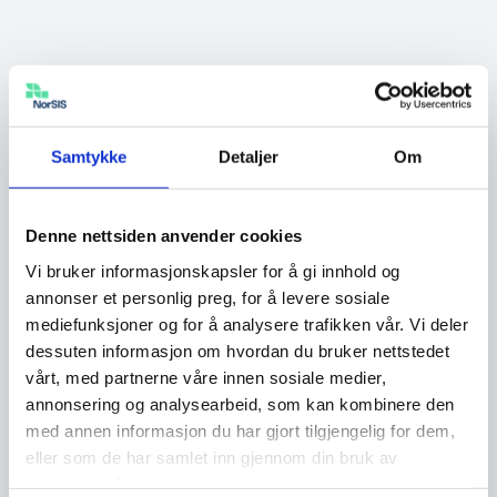
Nyhet
27.03.2024
31. mars – den store
Samtykke
Detaljer
Om
sikkerhetskopidagen!
Har du tenkt på konsekvensene om du uten
Denne nettsiden anvender cookies
forvarsel mister din telefon eller innholdet på
Vi bruker informasjonskapsler for å gi innhold og
den? Selve telefonen kan enkelt erstattes ved å
annonser et personlig preg, for å levere sosiale
mediefunksjoner og for å analysere trafikken vår. Vi deler
skaffe deg en ny, om du ser bort fra kostnaden
dessuten informasjon om hvordan du bruker nettstedet
den utgjør. Men hva med innholdet? Vil du
vårt, med partnerne våre innen sosiale medier,
enkelt få tilbake alt som er viktig for deg? I dag,
annonsering og analysearbeid, som kan kombinere den
fredag 31.mars markeres […]
med annen informasjon du har gjort tilgjengelig for dem,
eller som de har samlet inn gjennom din bruk av
tjenestene deres.