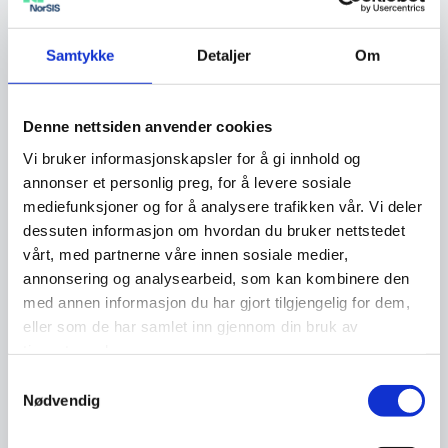
våre på nett. Vi gleder oss til å ta i bruk de nye
sidene, sier faglig leder i NorSIS, Karoline
Tømte.
Samtykke
Detaljer
Om
Denne nettsiden anvender cookies
Vi bruker informasjonskapsler for å gi innhold og
annonser et personlig preg, for å levere sosiale
mediefunksjoner og for å analysere trafikken vår. Vi deler
dessuten informasjon om hvordan du bruker nettstedet
vårt, med partnerne våre innen sosiale medier,
annonsering og analysearbeid, som kan kombinere den
med annen informasjon du har gjort tilgjengelig for dem,
eller som de har samlet inn gjennom din bruk av
Moment Studio
tjenestene deres.
Samtykkevalg
Nødvendig
Nettsidene er strukturert på en brukervennlig