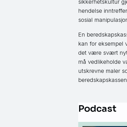
sikkerhetskultur g
hendelse inntreffe
sosial manipulasj
En beredskapskass
kan for eksempel væ
det være svært nyt
må vedlikeholde va
utskrevne maler so
beredskapskassen
Podcast