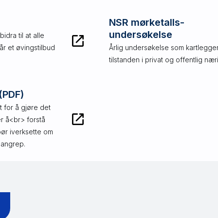
NSR mørketalls-
undersøkelse
dra til at alle
år et øvingstilbud
Årlig undersøkelse som kartlegger
tilstanden i privat og offentlig næri
(PDF)
t for å gjøre det
er å<br> forstå
 bør iverksette om
 angrep.