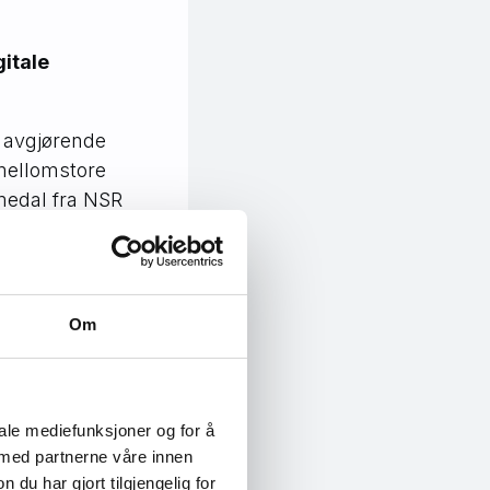
gitale
r avgjørende
mellomstore
lmedal fra NSR
uken.
lig i
lydversjon
og
er
kan du finne
ne.
Om
iale mediefunksjoner og for å
 med partnerne våre innen
u har gjort tilgjengelig for