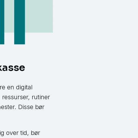
kasse
e en digital
essurser, rutiner
nester. Disse bør
g over tid, bør