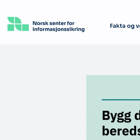
Hopp
til
hovedinnhold
Fakta og 