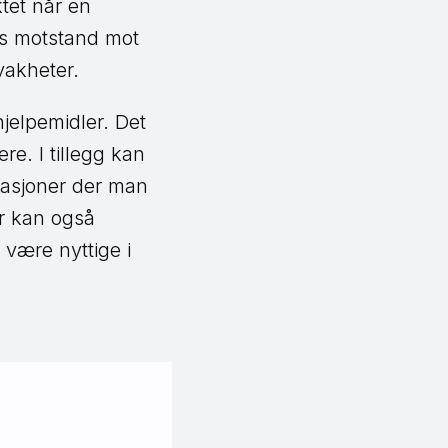
tet når en
ns motstand mot
vakheter.
jelpemidler. Det
re. I tillegg kan
uasjoner der man
er kan også
 være nyttige i