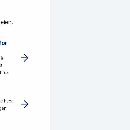
eien.
for
 å
ot
sbruk.
te hvor
egen