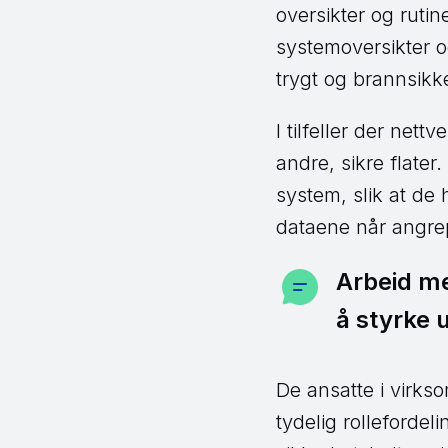
oversikter og rutin
systemoversikter o
trygt og brannsikke
I tilfeller der nett
andre, sikre flate
system, slik at de 
dataene når angrep
Arbeid me
å styrke 
De ansatte i virks
tydelig rolleforde