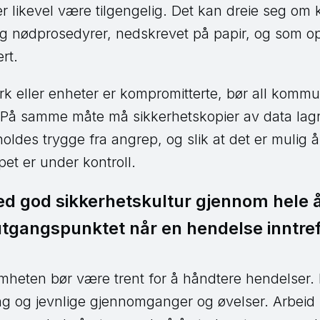
er likevel være tilgengelig. Det kan dreie seg om k
g nødprosedyrer, nedskrevet på papir, og som o
rt.
verk eller enheter er kompromitterte, bør all kommun
r. På samme måte må sikkerhetskopier av data lagre
holdes trygge fra angrep, og slik at det er mulig 
et er under kontroll.
d god sikkerhetskultur gjennom hele 
utgangspunktet når en hendelse inntref
omheten bør være trent for å håndtere hendelser.
ling og jevnlige gjennomganger og øvelser. Arbei