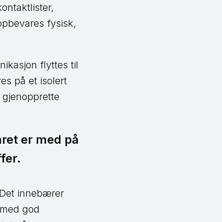
ontaktlister,
ppbevares fysisk,
ikasjon flyttes til
s på et isolert
å gjenopprette
året er med på
fer.
 Det innebærer
d med god