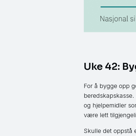
Uke 42: By
For å bygge opp go
beredskapskasse. E
og hjelpemidler som
være lett tilgjenge
Skulle det oppstå e