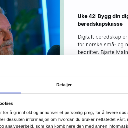
Uke 42: Bygg din di
beredskapskasse
Digitalt beredskap e
for norske små- og 
bedrifter. Bjarte Ma
er gjest også denne 
Episoden er også tilgjenge
med
engelsk undertekst
.
H
oversikt over alle episode
Detaljer
ookies
 for å gi innhold og annonser et personlig preg, for å levere sos
deler dessuten informasjon om hvordan du bruker nettstedet vårt,
og analysearbeid, som kan kombinere den med annen informasjon d