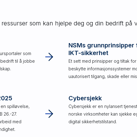
 ressurser som kan hjelpe deg og din bedrift på v
NSMs grunnprinsipper 
IKT-sikkerhet
kursportaler som
edrift til å jobbe
Et sett med prinsipper og tiltak for
dskap.
beskytte informasjonssystemer m
uautorisert tilgang, skade eller mi
 2025
Cybersjekk
 en spilløvelse,
Cybersjekk er en nylansert tjenes
 26.-27.
norske virksomheter kan sjekke 
arbeid med
digital sikkerhetstilstand.
ndighet.