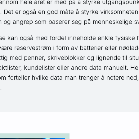
jennom hele året er med på å styrke utgangspunk
r. Det er også en god måte å styrke virksomhete
on og angrep som baserer seg på menneskelige s
e kan også med fordel inneholde enkle fysiske h
re reservestrøm i form av batterier eller nødlade
tig med penner, skriveblokker og lignende til sit
ktlister, kundelister eller andre data manuelt. H
m forteller hvilke data man trenger å notere ned,
.