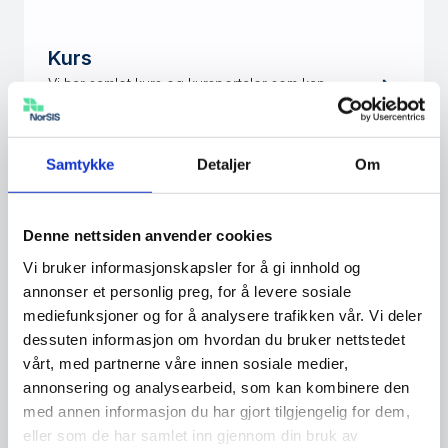
Kurs
Vi har samlet kurs og kursportaler som kan
hjelpe deg og din bedrift til å jobbe med
med digital beredskap.
Samtykke
Detaljer
Om
NSMs grunnprinsipper for IKT-
sikkerhet
Denne nettsiden anvender cookies
Et sett med prinsipper og tiltak for å beskytte
Vi bruker informasjonskapsler for å gi innhold og
informasjonssystemer mot uautorisert
annonser et personlig preg, for å levere sosiale
tilgang, skade eller misbruk.
mediefunksjoner og for å analysere trafikken vår. Vi deler
dessuten informasjon om hvordan du bruker nettstedet
vårt, med partnerne våre innen sosiale medier,
Øvelse Digital 2025
annonsering og analysearbeid, som kan kombinere den
Øvelse Digital 2025 er en spilløvelse, som
med annen informasjon du har gjort tilgjengelig for dem,
arrangeres av DSB 26.-27. november 2025 i
eller som de har samlet inn gjennom din bruk av
samarbeid med Nasjonal