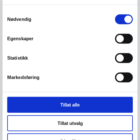
tjenestene deres.
sikkerhetsmyndighet.
Samtykkevalg
Nødvendig
Cybersjekk
Cybersjekk er en nylansert tjeneste hvor
Egenskaper
norske virksomheter kan sjekke egen digital
sikkerhetstilstand.
Statistikk
Øvelse.no
Markedsføring
Øvingsportal som skal bidra til at alle
virksomheter i Norge får et øvingstilbud
innen digital sikkerhet.
Tillat alle
NSR mørketalls-undersøkelse
Årlig undersøkelse som kartlegger IT-
Tillat utvalg
tilstanden i privat og offentlig næringsliv.