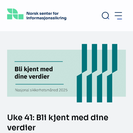
Hopp
til
hovedinnhold
Uke 41: Bli kjent med dine
verdier