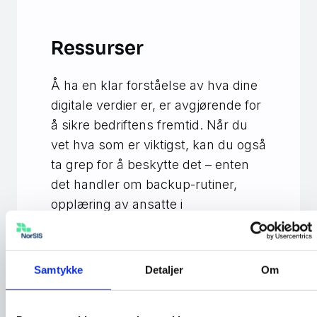
Ressurser
Å ha en klar forståelse av hva dine
digitale verdier er, er avgjørende for
å sikre bedriftens fremtid. Når du
vet hva som er viktigst, kan du også
ta grep for å beskytte det – enten
det handler om backup-rutiner,
opplæring av ansatte i
cybersikkerhet eller implementering
av bedre sikkerhetsløsninger. Dine
digitale verdier er verdifulle, og de
Samtykke
Detaljer
Om
fortjener den beste beskyttelsen.
Vi har samlet noen ressurser som