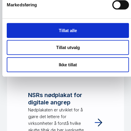
Kurs: Beskytt dine
Markedsføring
digitale verdier
NorSIS sitt nye kurs i digitale
verdier. Hva er digitale
Tillat alle
verdier, konsekvenser om de
går tapt, og hvordan beskytte
dem.
Tillat utvalg
Ikke tillat
NSMs kurssenter
Oversikt over kurs fra NSM.
NSRs nødplakat for
digitale angrep
Nødplakaten er utviklet for å
gjøre det lettere for
virksomheter å forstå hvilke
akutte tiltak de bør iverksette