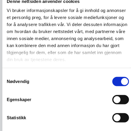
Denne nettsiden anvender cookies
kan hjelpe deg på veien. En god
Vi bruker informasjonskapsler for å gi innhold og annonser
start kan være å kontakte din IT-
et personlig preg, for å levere sosiale mediefunksjoner og
leverandør og stille krav.
for å analysere trafikken vår. Vi deler dessuten informasjon
om hvordan du bruker nettstedet vårt, med partnerne våre
innen sosiale medier, annonsering og analysearbeid, som
Digital sikkerhet for
kan kombinere den med annen informasjon du har gjort
SMB
tilgjengelig for dem, eller som de har samlet inn gjennom
NorSIS sin samling av fakta og
din bruk av tjenestene deres.
veiledninger for små- og
mellomstore bedrifter.
Samtykkevalg
Nødvendig
Hva er…? NorSIS
Egenskaper
forklarer digitale
verdier
Hva er en digital verdi?
Statistikk