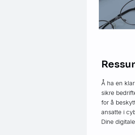
Ressur
Å ha en klar
sikre bedrif
for å besky
ansatte i cy
Dine digital