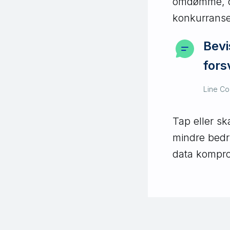
omdømme, og
konkurranse
Bevi
fors
Line Col
Tap eller sk
mindre bedri
data kompro