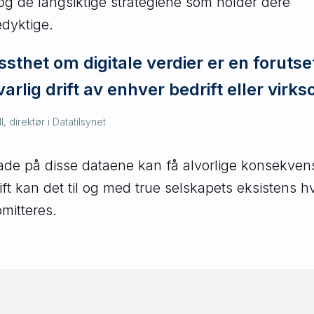
 de langsiktige strategiene som holder dere
dyktige.
ssthet om digitale verdier er en forutse
varlig drift av enhver bedrift eller virk
l, direktør i Datatilsynet
ade på disse dataene kan få alvorlige konsekvens
ft kan det til og med true selskapets eksistens hv
mitteres.