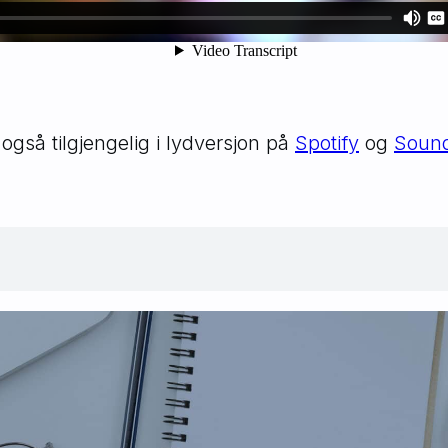
også tilgjengelig i lydversjon på
Spotify
og
Soun