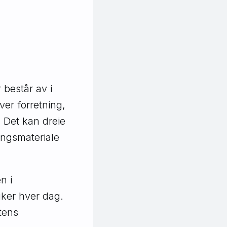
 består av i
ver forretning,
. Det kan dreie
ingsmateriale
n i
uker hver dag.
tens