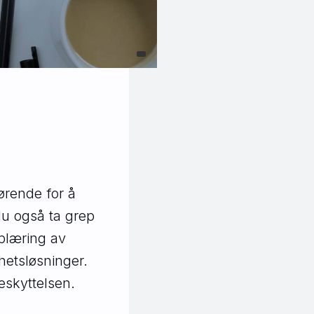
jørende for å
du også ta grep
pplæring av
hetsløsninger.
beskyttelsen.