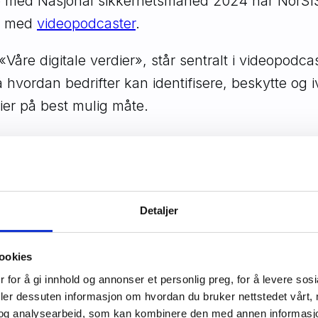
se med Nasjonal sikkerhetsmåned 2024 har NorSI
ie med
videopodcaster
.
«Våre digitale verdier», står sentralt i videopodc
 hvordan bedrifter kan identifisere, beskytte og i
dier på best mulig måte.
 på rad vil programleder Håkon Haugsbø lose oss 
d nytt fokusområde for hver uke. Vi oppfordrer bed
halvtime med sine ansatte/kolleger hver uke i ok
n. Da kan vi sammen øke engasjementet og bli m
Detaljer
gitale verdier.
ookies
ode har vi fokus på «Hva er digitale verdier?»,
 for å gi innhold og annonser et personlig preg, for å levere sos
irektør i
Datatilsynet
. Hvorfor er det så viktig 
deler dessuten informasjon om hvordan du bruker nettstedet vårt,
og analysearbeid, som kan kombinere den med annen informasjon d
dier er? Eller hva de er verdt for deg, eller for