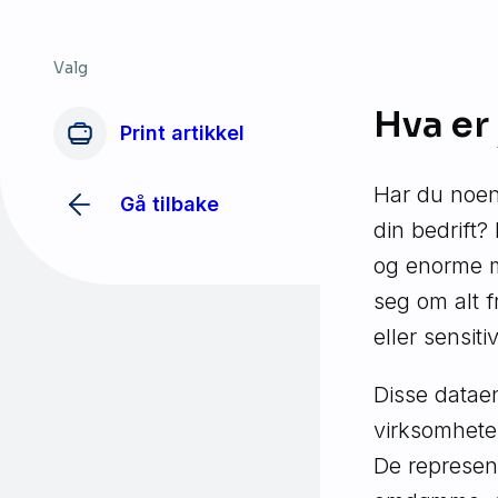
Valg
Hva er
Print artikkel
Har du noen 
Gå tilbake
din bedrift?
og enorme me
seg om alt 
eller sensiti
Disse dataene
virksomhete
De represent