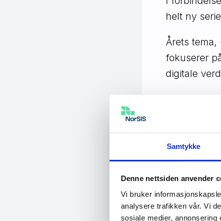
I forbindel
helt ny ser
Årets tema, 
fokuserer på
digitale ver
I fire uker
tematikk, me
dedikere en 
dette samme
Samtykke
bedriftens di
Denne nettsiden anvender c
Første epis
Vi bruker informasjonskapsler
Line Coll, d
analysere trafikken vår. Vi 
sosiale medier, annonsering 
digitale ver