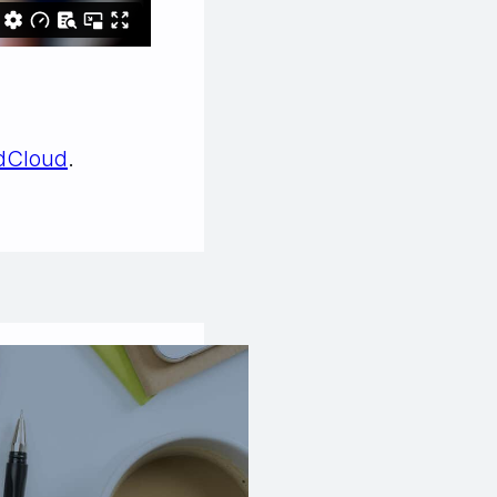
dCloud
.