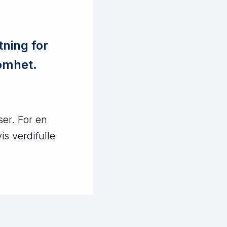
tning for
somhet.
er. For en
is verdifulle