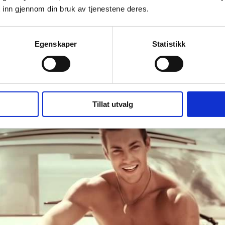
 inn gjennom din bruk av tjenestene deres.
Egenskaper
Statistikk
banktjenester holder det ikke med kun brukernavn og p
Tillat utvalg