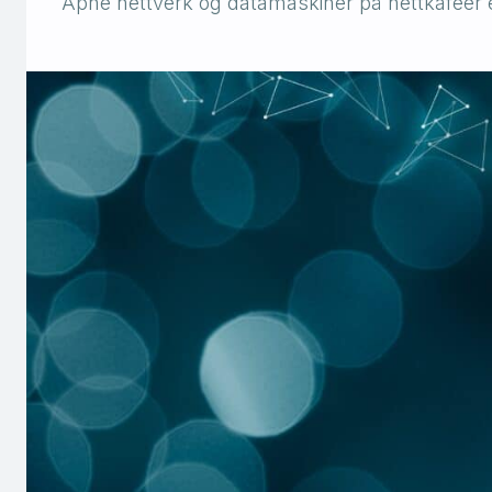
Åpne nettverk og datamaskiner på nettkafeer el