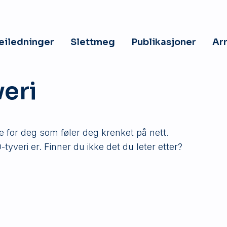
veiledninger
Slettmeg
Publikasjoner
Ar
veri
te for deg som føler deg krenket på nett.
tyveri er. Finner du ikke det du leter etter?