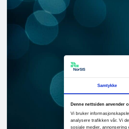
Samtykke
Denne nettsiden anvender c
Vi bruker informasjonskapsler
analysere trafikken vår. Vi 
sosiale medier, annonsering 