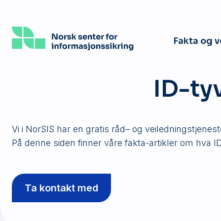
Hopp
til
hovedinnhold
Fakta og 
ID-ty
Vi i NorSIS har en gratis råd– og veiledningstjenes
På denne siden finner våre fakta-artikler om hva ID-
Ta kontakt med