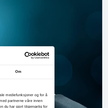
Om
iale mediefunksjoner og for å
 med partnerne våre innen
u har gjort tilgjengelig for