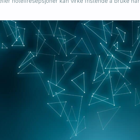
ler hotellresepsjoner kan virke fristende å bruke nå