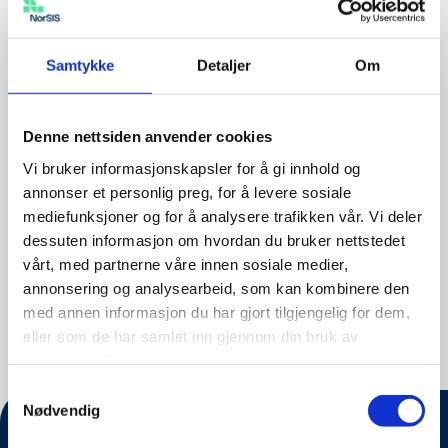
Hun har deltatt i prosjekter finansiert av EU
Horizon 2020, Eurostars, Erasmus+ program,
Samtykke
Detaljer
Om
Norges forskningsråd, Regionalt forskningsråd
i Norge og Utenriksdepartementet i Norge. Hun
Denne nettsiden anvender cookies
tilhører Senter for cyberinformasjonssikkerhet
Vi bruker informasjonskapsler for å gi innhold og
(ccis.no) og leder forskningsgruppen MR PET:
annonser et personlig preg, for å levere sosiale
Multidisiplinær forskningsgruppe for
mediefunksjoner og for å analysere trafikken vår. Vi deler
personvern og datasikring. Hun har veiledet
dessuten informasjon om hvordan du bruker nettstedet
studenter på ulike akademiske nivåer, vært
vårt, med partnerne våre innen sosiale medier,
redaktør i flere tidsskrifter og har publisert mer
annonsering og analysearbeid, som kan kombinere den
enn 100 artikler i tidsskrifter og konferanser.
med annen informasjon du har gjort tilgjengelig for dem,
eller som de har samlet inn gjennom din bruk av
tjenestene deres.
Samtykkevalg
Nødvendig