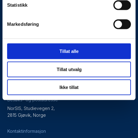
Statistikk
Om oss
Markedsføring
Kontakt oss
Presseside
Tillat alle
Tilgjengelighetserklæring
Tillat utvalg
Personvernerklæring
Ikke tillat
Besøks- og postadresse
NorSIS, Studievegen 2,
2815 Gjøvik, Norge
Kontaktinformasjon