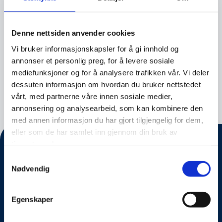
er i dag en av de mest populære typene nevrale
nettverk innen generativ modellering.
Denne nettsiden anvender cookies
I dag jobber Lone som løsningsarkitet hos
Vi bruker informasjonskapsler for å gi innhold og
Sopra Steria, med varierte arbeidsoppgaver,
annonser et personlig preg, for å levere sosiale
inkludert overvåking og sikkerhet samt
mediefunksjoner og for å analysere trafikken vår. Vi deler
prosjekter innen justissektoren
dessuten informasjon om hvordan du bruker nettstedet
vårt, med partnerne våre innen sosiale medier,
annonsering og analysearbeid, som kan kombinere den
med annen informasjon du har gjort tilgjengelig for dem,
eller som de har samlet inn gjennom din bruk av
tjenestene deres.
Samtykkevalg
Nødvendig
Egenskaper