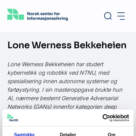
Hopp
til
hovedinnhold
Lone Werness Bekkeheien
Lone Werness Bekkeheien har studert
kybernetikk og robotikk ved NTNU, med
spesialisering innen autonome systemer og
fartøystyring. I sin masteroppgave brukte hun
AI, nærmere bestemt Generative Adversarial
Networks (GANs) innenfor kategorien deep
learning, for å redusere realitetsgapet mellom
faktisk- og simulert virkelighet. GANs, en type
nevrale nettverk som ble introdusert i 2014, og
Samtykke
Detaljer
Om