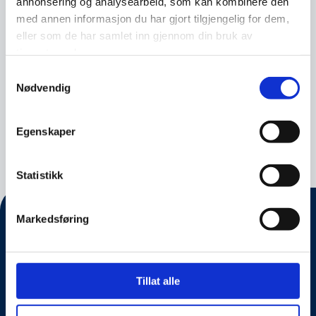
annonsering og analysearbeid, som kan kombinere den
knyttet til påvirkning (inkludert kognitive-,
med annen informasjon du har gjort tilgjengelig for dem,
gruppe- sosiale- og kulturelle faktorer), tillit,
eller som de har samlet inn gjennom din bruk av
gruppeprosesser, beslutningstagning, kryss-
tjenestene deres.
kulturell psykologi og organisasjonspsykologi.
Samtykkevalg
Nødvendig
Hun har kompetanse og erfaring med bruk av
både kvalitative og kvantitative forsknings- og
analysemetoder.
Egenskaper
Statistikk
Markedsføring
Tillat alle