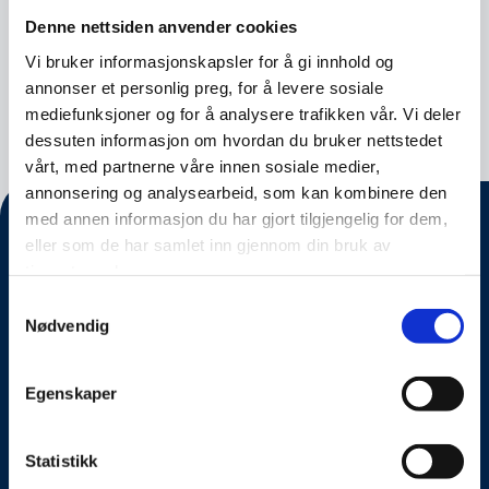
Administration med spesialisering i
Denne nettsiden anvender cookies
cybersikkerhet, en ingeniørgrad i datavitenskap
Vi bruker informasjonskapsler for å gi innhold og
og, ganske overraskende – en Bachelor of
annonser et personlig preg, for å levere sosiale
Science i sykepleie.
mediefunksjoner og for å analysere trafikken vår. Vi deler
dessuten informasjon om hvordan du bruker nettstedet
vårt, med partnerne våre innen sosiale medier,
annonsering og analysearbeid, som kan kombinere den
med annen informasjon du har gjort tilgjengelig for dem,
eller som de har samlet inn gjennom din bruk av
tjenestene deres.
Samtykkevalg
Nødvendig
Egenskaper
Om oss
Statistikk