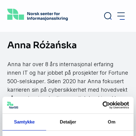
Hopp
til
hovedinnhold
Anna Różańska
Anna har over 8 års internasjonal erfaring
innen IT og har jobbet på prosjekter for Fortune
500-selskaper. Siden 2020 har Anna fokusert
karrieren sin på cybersikkerhet med hovedvekt
på penetrasjonstesting og etisk hacking. Hun
har flere bransjesertifiseringer innen dette
feltet, inkludert GWAPT, CEH og Pentest+.
Samtykke
Detaljer
Om
Hun har også en Master of Business