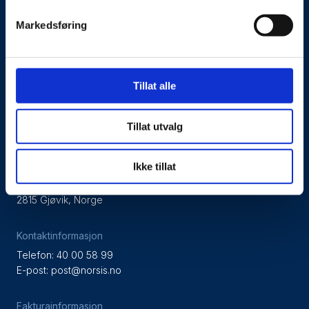
Kontakt oss
Markedsføring
Presseside
Tilgjengelighetserklæring
Tillat alle
Personvernerklæring
Tillat utvalg
Besøks- og postadresse
Ikke tillat
NorSIS, Studievegen 2,
2815 Gjøvik, Norge
Kontaktinformasjon
Telefon: 40 00 58 99
E-post:
post@norsis.no
Fakturainformasjon