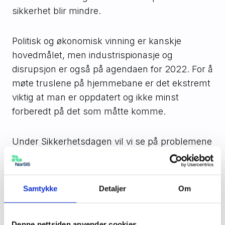
sikkerhet blir mindre.
Politisk og økonomisk vinning er kanskje
hovedmålet, men industrispionasje og
disrupsjon er også på agendaen for 2022. For å
møte truslene på hjemmebane er det ekstremt
viktig at man er oppdatert og ikke minst
forberedt på det som måtte komme.
Under Sikkerhetsdagen vil vi se på problemene
og utfordringene, men også sette fokus på
løsningene, og presentere analyser om
sårbarhet og konkrete tiltak for en tryggere
Samtykke
Detaljer
Om
databehandling.
Denne nettsiden anvender cookies