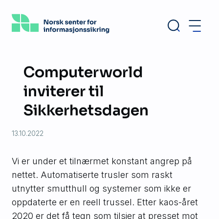
Hopp
til
hovedinnhold
Computerworld
inviterer til
Sikkerhetsdagen
13.10.2022
Vi er under et tilnærmet konstant angrep på
nettet. Automatiserte trusler som raskt
utnytter smutthull og systemer som ikke er
oppdaterte er en reell trussel. Etter kaos-året
2020 er det få tegn som tilsier at presset mot