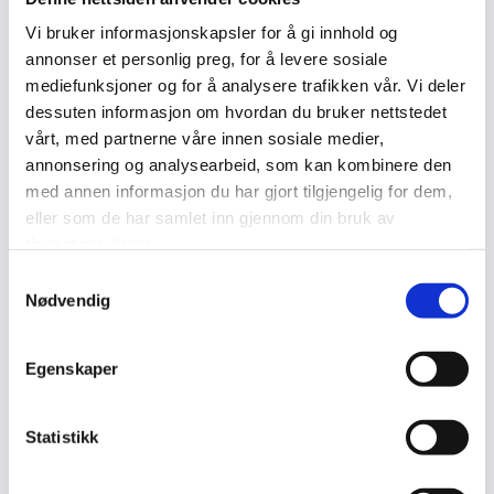
Kom på Sikkerhetsdagen 2022 for å stille
Vi bruker informasjonskapsler for å gi innhold og
forberedt i en verden som er under konstant
annonser et personlig preg, for å levere sosiale
utvikling og angrep.
mediefunksjoner og for å analysere trafikken vår. Vi deler
dessuten informasjon om hvordan du bruker nettstedet
vårt, med partnerne våre innen sosiale medier,
annonsering og analysearbeid, som kan kombinere den
Sted
med annen informasjon du har gjort tilgjengelig for dem,
Oslo Kongressenter
eller som de har samlet inn gjennom din bruk av
tjenestene deres.
Dato
02.11.2022 08:00 - 15:00
Samtykkevalg
Nødvendig
Bedrift
Computerworld
Egenskaper
Type
Fysisk
Statistikk
Les mer