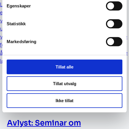
Løsepengeangrep anses som den største
Egenskaper
enkeltstående digitale trussel eller angrepstype alle
virksomheter, bedrifter og organisasjoner kan bli
Statistikk
utsatt for. For å få tilgang til nettverkene, er de mest
vanlige angrepsmetodene som benyttes, forskjellige
Markedsføring
former for phishing. I tillegg forsøker en trusselaktør
å benytte sårbarheter og svakheter i de teknologiske
løsningene for å få tilgang.
Tillat alle
Tillat utvalg
Program og påmelding for dagen
Ikke tillat
20.10.2022
Avlyst: Seminar om