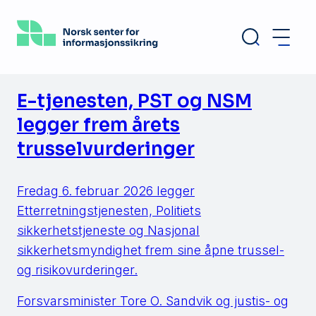
Hopp
til
hovedinnhold
E-tjenesten, PST og NSM
legger frem årets
trusselvurderinger
Fredag 6. februar 2026 legger
Etterretningstjenesten, Politiets
sikkerhetstjeneste og Nasjonal
sikkerhetsmyndighet frem sine åpne trussel-
og risikovurderinger.
Forsvarsminister Tore O. Sandvik og justis- og