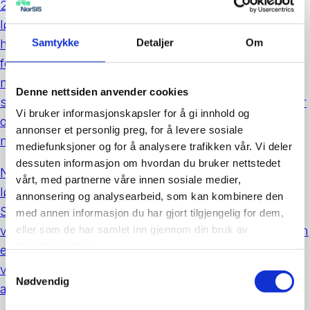
2021, hadde de fleste ingredienser et
løsepengeangrep normalt inneholder. Vi har lest
Samtykke
Detaljer
Om
historiene om feieren som ikke visste hvor det skulle
feies, hjemmesykepleieren som ikke visste hvilke
medisiner som skulle gis, og ansatte som møtte
Denne nettsiden anvender cookies
sorte skjermer. Ikke minst om persondata på avveier
Vi bruker informasjonskapsler for å gi innhold og
og at dette har kostet kommunen mer enn 32
annonser et personlig preg, for å levere sosiale
millioner kroner.
mediefunksjoner og for å analysere trafikken vår. Vi deler
dessuten informasjon om hvordan du bruker nettstedet
NorSIS og NTNU inviterer til dagsseminar om
vårt, med partnerne våre innen sosiale medier,
løsepengeangrep og sosial manipulasjon på
annonsering og analysearbeid, som kan kombinere den
Sentralen Oslo den 24. november. I dette seminaret
med annen informasjon du har gjort tilgjengelig for dem,
eller som de har samlet inn gjennom din bruk av
vil vi bruke angrepet mot Østre Toten kommune som
tjenestene deres.
et utgangspunkt for å belyse hvordan alle
Samtykkevalg
virksomheter kan forebygge og håndtere digitale
Nødvendig
angrep.