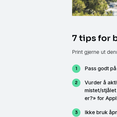
7 tips for
Print gjerne ut de
Pass godt på 
Vurder å akt
mistet/stjåle
er?» for App
Ikke bruk åpn