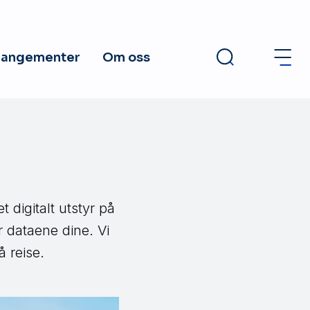
rangementer
Om oss
n
 digitalt utstyr på
r dataene dine. Vi
 reise.