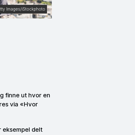
tty Images/iStockphoto
g finne ut hvor en
øres via «Hvor
d.
r eksempel delt