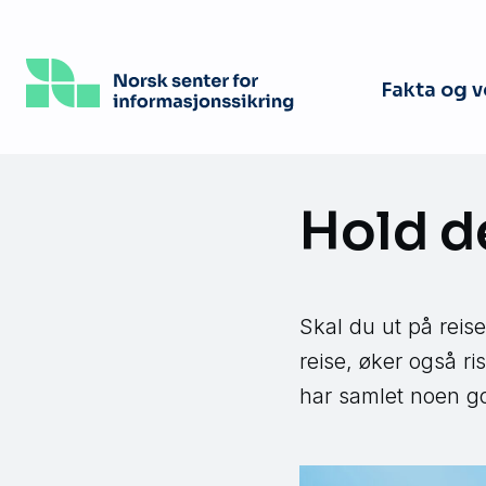
Hopp
til
hovedinnhold
Fakta og 
Hold d
Skal du ut på reis
reise, øker også ri
har samlet noen go