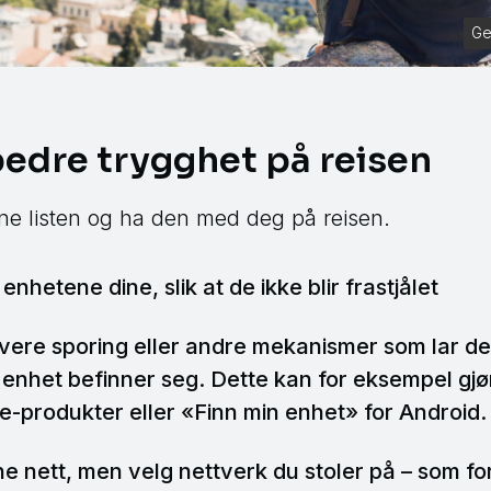
Ge
 bedre trygghet på reisen
nne listen og ha den med deg på reisen.
enhetene dine, slik at de ikke blir frastjålet
ivere sporing eller andre mekanismer som lar de
t enhet befinner seg. Dette kan for eksempel gj
le-produkter eller «Finn min enhet» for Androi
e nett, men velg nettverk du stoler på – som fo