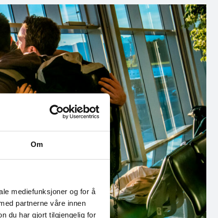
Om
iale mediefunksjoner og for å
 med partnerne våre innen
u har gjort tilgjengelig for