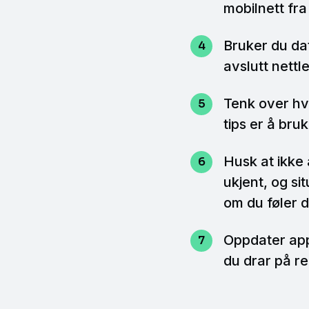
mobilnett fr
Bruker du da
avslutt nettl
Tenk over hv
tips er å bru
Husk at ikke 
ukjent, og si
om du føler d
Oppdater app
du drar på re