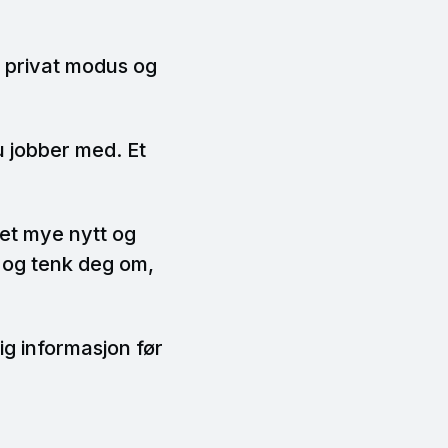
 privat modus og
u jobber med. Et
 det mye nytt og
p og tenk deg om,
g informasjon før