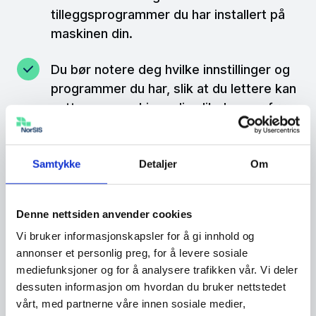
tilleggsprogrammer du har installert på
maskinen din.
Du bør notere deg hvilke innstillinger og
programmer du har, slik at du lettere kan
sette opp maskinen din slik den var før
infeksjonen av et virus. Ta også en kopi
av filer og bilder du ikke vil miste, legg
disse over på en minnepinne eller en
Samtykke
Detaljer
Om
ekstern harddisk, eller last dem opp i en
skytjeneste. Men husk at disse filene nå
Denne nettsiden anvender cookies
kan være infisert av skadevaren. Disse
Vi bruker informasjonskapsler for å gi innhold og
må derfor skannes med
annonser et personlig preg, for å levere sosiale
antivirusprogrammet før de legges
mediefunksjoner og for å analysere trafikken vår. Vi deler
tilbake på maskinen.
dessuten informasjon om hvordan du bruker nettstedet
vårt, med partnerne våre innen sosiale medier,