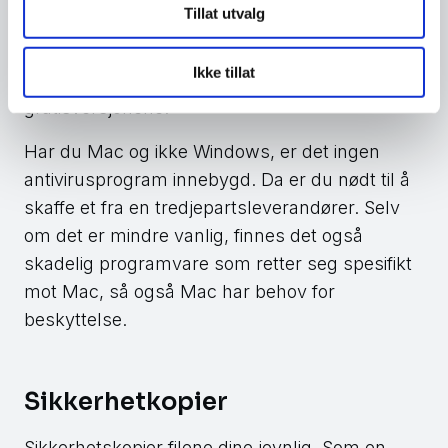
Tillat utvalg
Du kan også få antivirus fra
tredjepartsleverandører. I de fleste tilfellene får
Ikke tillat
du tilstrekkelig beskyttelse med
gratisversjonene.
Har du Mac og ikke Windows, er det ingen
antivirusprogram innebygd. Da er du nødt til å
skaffe et fra en tredjepartsleverandører. Selv
om det er mindre vanlig, finnes det også
skadelig programvare som retter seg spesifikt
mot Mac, så også Mac har behov for
beskyttelse.
Sikkerhetkopier
Sikkerhetskopier filene dine jevnlig. Som en