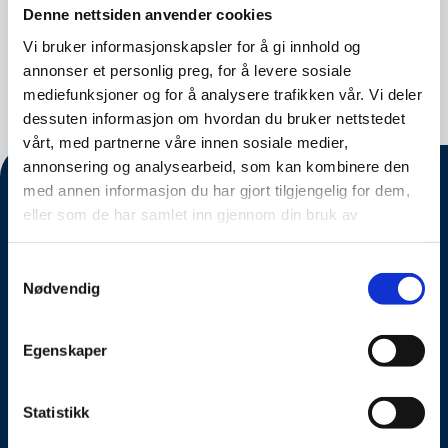
Denne nettsiden anvender cookies
Vi bruker informasjonskapsler for å gi innhold og
Nyhet
27.03.2024
annonser et personlig preg, for å levere sosiale
mediefunksjoner og for å analysere trafikken vår. Vi deler
dessuten informasjon om hvordan du bruker nettstedet
vårt, med partnerne våre innen sosiale medier,
annonsering og analysearbeid, som kan kombinere den
med annen informasjon du har gjort tilgjengelig for dem,
eller som de har samlet inn gjennom din bruk av
tjenestene deres.
Samtykkevalg
Nødvendig
Egenskaper
Om oss
Statistikk
Kontakt oss