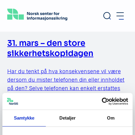
Hopp
til
hovedinnhold
31. mars – den store
sikkerhetskopidagen
Har du tenkt på hva konsekvensene vil være
dersom du mister telefonen din eller innholdet
på den? Selve telefonen kan enkelt erstattes
ved å skaffe en ny, men hva med innholdet? Vil
du enkelt få tilbake alt som er viktig for deg?
Dine verdier? Søndag 31. mars markeres
Samtykke
Detaljer
Om
«Verdens Backup-dag». Det er den
internasjonale dagen […]