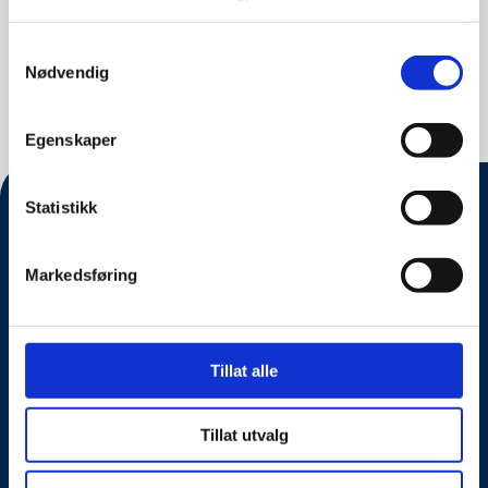
tjenestene deres.
Samtykkevalg
Nødvendig
Nyhet
10.10.2022
Egenskaper
Statistikk
Markedsføring
Tillat alle
Om oss
Tillat utvalg
Kontakt oss