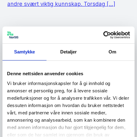
andre svært viktig kunnskap. Torsdag […]
Nyhet
24.11.2022
OA-redaktør Erik Sønstelie: –
Samtykke
Detaljer
Om
Aldri mer 9. januar 2021!
Oppland Arbeiderblad har fulgt dataangrepet
Denne nettsiden anvender cookies
på Østre Toten kommune tett siden januar
Vi bruker informasjonskapsler for å gi innhold og
2021. I fjor ble de selv rammet av
annonser et personlig preg, for å levere sosiale
mediefunksjoner og for å analysere trafikken vår. Vi deler
løsepengeangrep. –Det er lite annet som kan
dessuten informasjon om hvordan du bruker nettstedet
true virksomheten mer enn den digitale
vårt, med partnerne våre innen sosiale medier,
trusselen, og som leder må du ta eierskap til
annonsering og analysearbeid, som kan kombinere den
det, mener redaktør Erik Sønstelie. Det er snart
med annen informasjon du har gjort tilgjengelig for dem,
to år siden Østre Toten […]
eller som de har samlet inn gjennom din bruk av