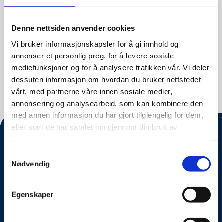
Nasjonal sikkerhetsmyndighet, Sofie Nystrøm,
åpner Sikkerhetsfestivalen med en høyst
Denne nettsiden anvender cookies
aktuell oppdatering om hvordan vi kan […]
Vi bruker informasjonskapsler for å gi innhold og
annonser et personlig preg, for å levere sosiale
mediefunksjoner og for å analysere trafikken vår. Vi deler
Nyhet
26.06.2022
dessuten informasjon om hvordan du bruker nettstedet
vårt, med partnerne våre innen sosiale medier,
annonsering og analysearbeid, som kan kombinere den
med annen informasjon du har gjort tilgjengelig for dem,
eller som de har samlet inn gjennom din bruk av
tjenestene deres.
Samtykkevalg
Nødvendig
Egenskaper