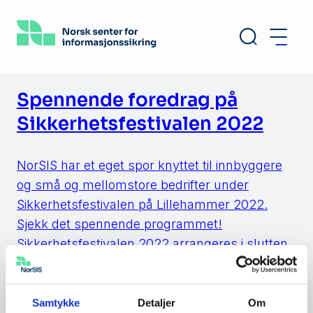
Hopp
til
hovedinnhold
Spennende foredrag på
Sikkerhetsfestivalen 2022
NorSIS har et eget spor knyttet til innbyggere
og små og mellomstore bedrifter under
Sikkerhetsfestivalen på Lillehammer 2022.
Sjekk det spennende programmet!
Sikkerhetsfestivalen 2022 arrangeres i slutten
av august med mange gode foredrag, debatter
og kunnskapsdeling på
informasjonssikkerhetsfeltet. Direktøren for
Samtykke
Detaljer
Om