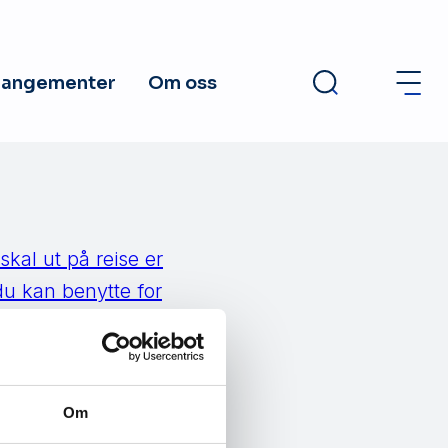
rangementer
Om oss
skal ut på reise er
du kan benytte for
tt Åpne nettverk
Om