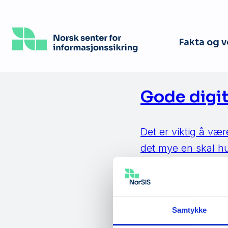
Hopp
til
hovedinnhold
Fakta og 
Gode digi
Det er viktig å vær
det mye en skal hu
å være sikker i so
finnes […]
Samtykke