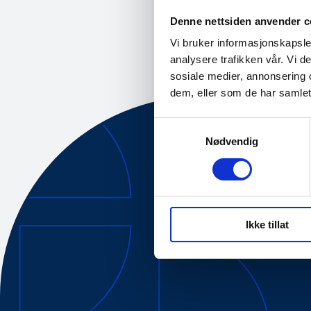
Nyhet
01.07.2022
Denne nettsiden anvender c
Vi bruker informasjonskapsler
analysere trafikken vår. Vi 
sosiale medier, annonsering 
dem, eller som de har samlet
Samtykkevalg
Nødvendig
Om oss
Tilgjengelig
Ikke tillat