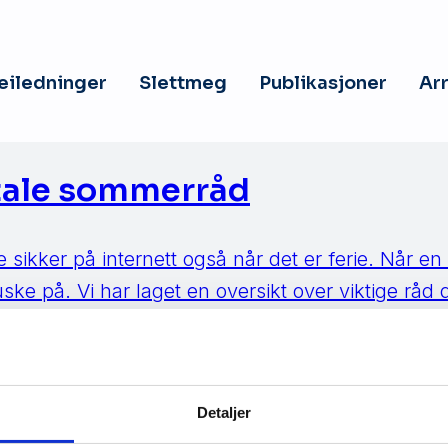
veiledninger
Slettmeg
Publikasjoner
Ar
tale sommerråd
e sikker på internett også når det er ferie. Når en 
ske på. Vi har laget en oversikt over viktige råd 
mmer. Tenk på dette før du kobler deg på interne
Detaljer