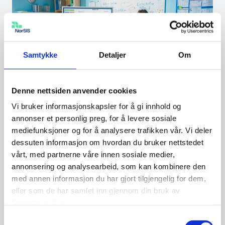
Samtykke
Detaljer
Om
Denne nettsiden anvender cookies
Vi bruker informasjonskapsler for å gi innhold og
annonser et personlig preg, for å levere sosiale
E-læring med NorSIS –
mediefunksjoner og for å analysere trafikken vår. Vi deler
innføring i digital sikkerhet
dessuten informasjon om hvordan du bruker nettstedet
vårt, med partnerne våre innen sosiale medier,
Sammen med vår partner på e-læring
annonsering og analysearbeid, som kan kombinere den
Motimate, tilbyr NorSIS både en
med annen informasjon du har gjort tilgjengelig for dem,
omfattende opplæringspakke innen …
eller som de har samlet inn gjennom din bruk av
tjenestene deres.
Samtykkevalg