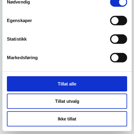
Nødvendig
Egenskaper
Statistikk
Markedsføring
Modul: Du har fått e-post
Tillat alle
Modulen «Du har fått e-post» i
opplæringspakka Er det farlig å trykke
Tillat utvalg
på en lenke i en e…
Ikke tillat